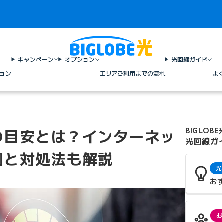
キャンペーン
オプション
光回線ガイド
ョン
エリア
ご利用までの流れ
よ
の目安とは？インターネッ
BIGLOBE
光回線ガ
因と対処法も解説
光
お