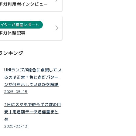
0ギガ利用者インタビュー
ライターが徹底レポート
0ギガ体験記事
ランキング
UNIランプが緑色に点滅してい
るのは正常？色と点灯パター
ンが何を示しているかを解説
2025-05-15
1日にスマホで使うギガ数の目
安｜用途別データ通信量まと
め
2025-03-13