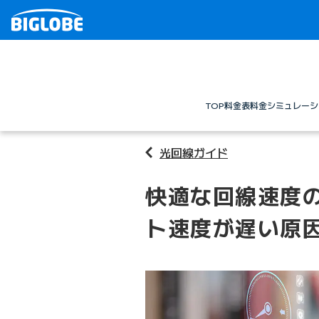
TOP
料金表
料金シミュレーシ
光回線ガイド
快適な回線速度
ト速度が遅い原