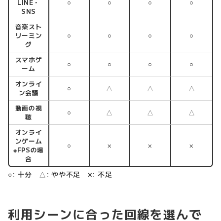
LINE・
○
○
○
○
SNS
音楽スト
リーミン
○
○
○
○
グ
スマホゲ
○
○
○
○
ーム
オンライ
○
△
△
△
ン会議
動画の視
○
△
△
△
聴
オンライ
ンゲーム
○
×
×
×
※FPSの場
合
○: 十分 △: やや不足 ×: 不足
利用シーンに合った回線を選んで