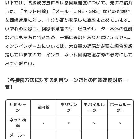
以下では、各接続方法における回線速度について、先にご紹介
した、「ネット回線」「メール・LINE・SNS」などの理想的
な回線速度に対し、十分か否かを示した表をまとめています。
いずれの回線も、回線事業者のサービスやルーター本体の性能
などにも左右されるため、一概に表のとおりとはいえません。
オンラインゲームについては、大容量の通信が必要な場合を想
定していますので、インターネット回線を選ぶ際の参考にして
みてください。
【各接続方法に対する利用シーンごとの回線速度対応一
覧】
利用シー
デザリン
モバイルル
ホームルー
光回線
ン
グ
ーター
ター
ネット検
○
○
○
○
索
メール・