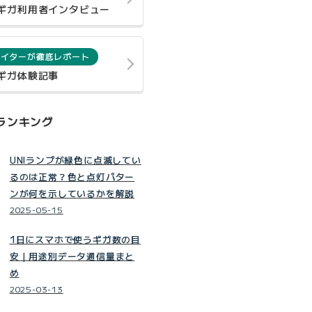
0ギガ利用者インタビュー
ライターが徹底レポート
0ギガ体験記事
ランキング
UNIランプが緑色に点滅してい
るのは正常？色と点灯パター
ンが何を示しているかを解説
2025-05-15
1日にスマホで使うギガ数の目
安｜用途別データ通信量まと
め
2025-03-13