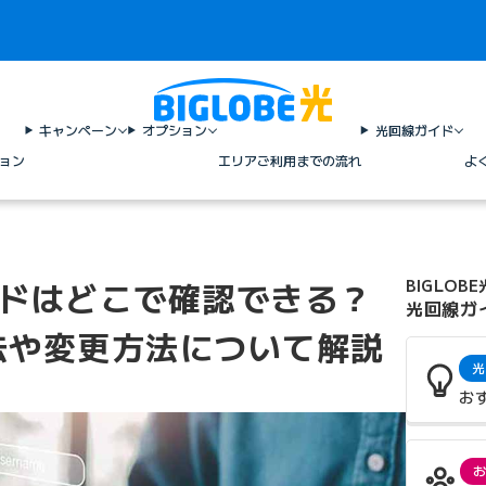
キャンペーン
オプション
光回線ガイド
ョン
エリア
ご利用までの流れ
よ
ワードはどこで確認できる？
BIGLOBE
光回線ガ
法や変更方法について解説
光
お