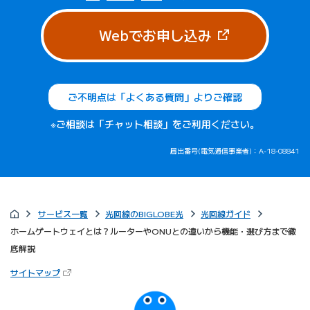
（新しいタブで
Webでお申し込み
ご不明点は「よくある質問」よりご確認
※ご相談は「チャット相談」をご利用ください。
届出番号(電気通信事業者)：A-18-08841
サービス一覧
光回線のBIGLOBE光
光回線ガイド
ホームゲートウェイとは？ルーターやONUとの違いから機能・選び方まで徹
底解説
（新しいタブで開きます）
サイトマップ
びっぷるのページ