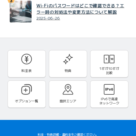
Wi-Fiのパスワードはどこで確認できる？エ
ラー時の対処法や変更方法について解説
2025-06-26
1ギガ10ギガ
料金表
特典
比較
IPv6で
高速
オプション一覧
提供エリア
ネットワーク
料金
・
特典詳細
・
違約金
をご確認ください。