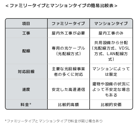
＜ファミリータイプとマンションタイプの簡易比較表＞
項目
ファミリータイプ
マンションタイプ
工事
屋内外工事が必要
屋内工事のみ
共用設備から分配
専用の光ケーブル
(光配線方式、VDSL
配線
(光配線方式)
方式、LAN配線方
式)
主要な光回線事業
マンションによって
対応回線
者の多くに対応
は限定
建物や設備の状況に
速度
安定した高速通信
よって不安定な場合
もある
料金
比較的高額
比較的安価
＊
ファミリータイプとマンションタイプで料金が同じ場合あり