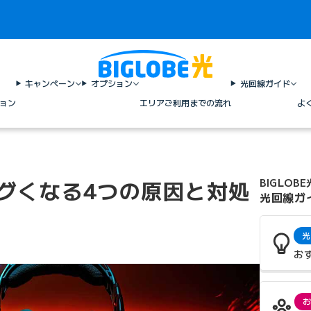
キャンペーン
オプション
光回線ガイド
ョン
エリア
ご利用までの流れ
よ
ラグくなる4つの原因と対処
BIGLOBE
光回線ガ
光
お