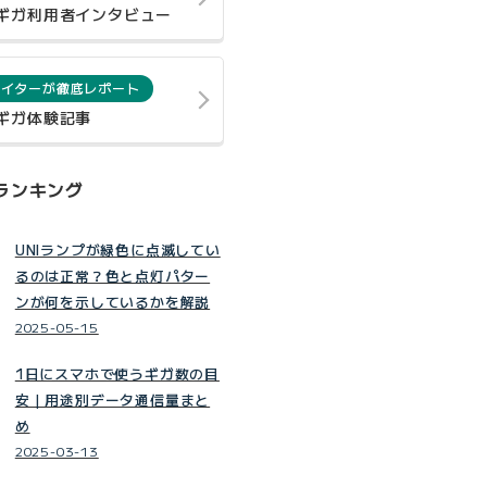
0ギガ利用者インタビュー
ライターが徹底レポート
0ギガ体験記事
ランキング
UNIランプが緑色に点滅してい
るのは正常？色と点灯パター
ンが何を示しているかを解説
2025-05-15
1日にスマホで使うギガ数の目
安｜用途別データ通信量まと
め
2025-03-13