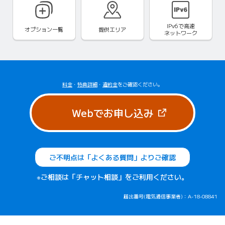
IPv6で
高速
オプション一覧
提供エリア
ネットワーク
料金
・
特典詳細
・
違約金
をご確認ください。
（新しいタブで
Webでお申し込み
ご不明点は「よくある質問」よりご確認
※ご相談は「チャット相談」をご利用ください。
届出番号(電気通信事業者)：A-18-08841