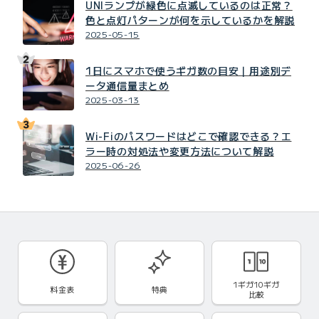
UNIランプが緑色に点滅しているのは正常？
色と点灯パターンが何を示しているかを解説
2025-05-15
1日にスマホで使うギガ数の目安｜用途別デ
ータ通信量まとめ
2025-03-13
Wi-Fiのパスワードはどこで確認できる？エ
ラー時の対処法や変更方法について解説
2025-06-26
1ギガ10ギガ
料金表
特典
比較