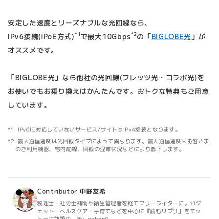
安定した速度とリーズナブルな光回線なら、
*1
*2
IPv6接続(IPoE方式)
で最大10Gbps
の「
BIGLOBE光
」が
オススメです。
「BIGLOBE光」なら他社の光回線(フレッツ光・コラボ光)を
お使いでもお乗り換えはかんたんです。おトクな特典もご用意
しています。
IPv6に対応していないサービス/サイトはIPv4接続となります。
最大通信速度は光回線タイプによって異なります。最大通信速度はお客さま
のご利用機器、宅内配線、回線の混雑状況などにより低下します。
Contributor
中野友希
税理士・社労士補助や衛生管理者を経てフリーライターに。ガジ
ェット・ヘルスケア・子育てなどを中心に『読むサプリ』をモッ
トーに執筆中。@y_nakan0