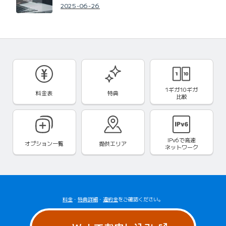
2025-06-26
1ギガ10ギガ
料金表
特典
比較
IPv6で
高速
オプション一覧
提供エリア
ネットワーク
料金
・
特典詳細
・
違約金
をご確認ください。