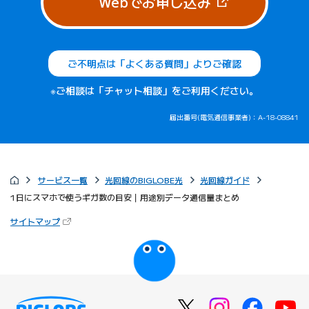
（新しいタブで
Webでお申し込み
ご不明点は「よくある質問」よりご確認
※ご相談は「チャット相談」をご利用ください。
届出番号(電気通信事業者)：A-18-08841
サービス一覧
光回線のBIGLOBE光
光回線ガイド
1日にスマホで使うギガ数の目安｜用途別データ通信量まとめ
（新しいタブで開きます）
サイトマップ
びっぷるのページ