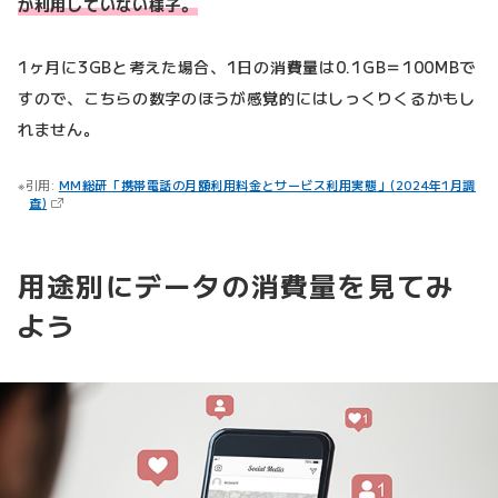
か利用していない様子。
1ヶ月に3GBと考えた場合、1日の消費量は0.1GB＝100MBで
すので、こちらの数字のほうが感覚的にはしっくりくるかもし
れません。
引用:
MM総研「携帯電話の月額利用料金とサービス利用実態」(2024年1月調
（新しいタブで開きます）
査)
用途別にデータの消費量を見てみ
よう