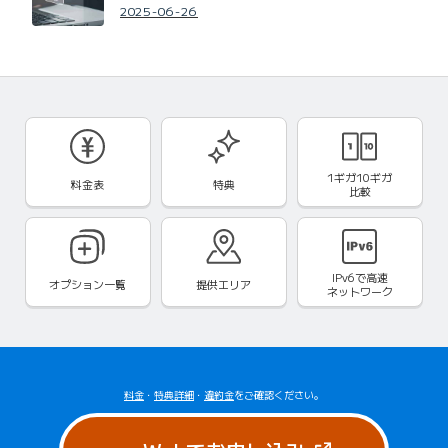
2025-06-26
1ギガ10ギガ
料金表
特典
比較
IPv6で
高速
オプション一覧
提供エリア
ネットワーク
料金
・
特典詳細
・
違約金
をご確認ください。