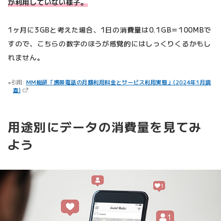
か利用していない様子。
1ヶ月に3GBと考えた場合、1日の消費量は0.1GB＝100MBで
すので、こちらの数字のほうが感覚的にはしっくりくるかもし
れません。
引用:
MM総研「携帯電話の月額利用料金とサービス利用実態」(2024年1月調
（新しいタブで開きます）
査)
用途別にデータの消費量を見てみ
よう