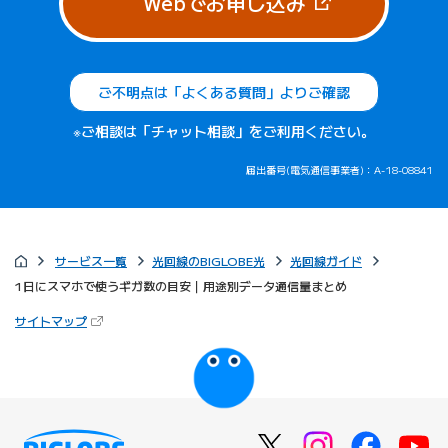
（新しいタブで
Webでお申し込み
ご不明点は「よくある質問」よりご確認
※ご相談は「チャット相談」をご利用ください。
届出番号(電気通信事業者)：A-18-08841
サービス一覧
光回線のBIGLOBE光
光回線ガイド
1日にスマホで使うギガ数の目安｜用途別データ通信量まとめ
（新しいタブで開きます）
サイトマップ
びっぷるのページ