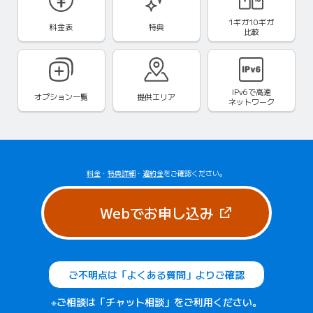
1ギガ10ギガ
料金表
特典
比較
IPv6で
高速
オプション一覧
提供エリア
ネットワーク
料金
・
特典詳細
・
違約金
をご確認ください。
（新しいタブで
Webでお申し込み
ご不明点は「よくある質問」よりご確認
※ご相談は「チャット相談」をご利用ください。