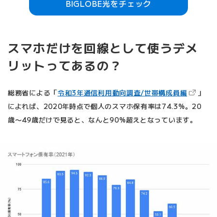
BIGLOBE光をチェック
スマホだけを回線として使うデメ
リットってあるの？
（新しい
総務省による「
令和3年通信利用動向調査/世帯構成員編
」
によれば、2020年時点で個人のスマホ保有率は74.3%。20
歳〜49歳だけで見ると、なんと90%超えとなっています。