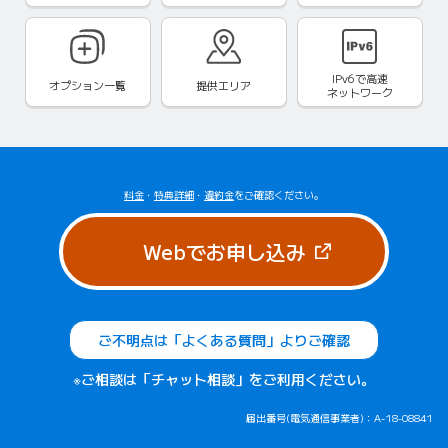
IPv6で
高速
オプション一覧
提供エリア
ネットワーク
料金
・
特典詳細
・
違約金
をご確認ください。
（新しいタブで
Webでお申し込み
ご不明点は「よくある質問」よりご確認
※ご相談は「チャット相談」をご利用ください。
届出番号(電気通信事業者)：A-18-08841