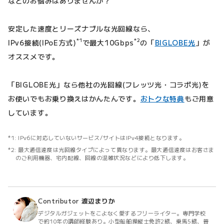
などのお悩みはありませんか？
安定した速度とリーズナブルな光回線なら、
*1
*2
IPv6接続(IPoE方式)
で最大10Gbps
の「
BIGLOBE光
」が
オススメです。
「BIGLOBE光」なら他社の光回線(フレッツ光・コラボ光)を
お使いでもお乗り換えはかんたんです。
おトクな特典
もご用意
しています。
IPv6に対応していないサービス/サイトはIPv4接続となります。
最大通信速度は光回線タイプによって異なります。最大通信速度はお客さま
のご利用機器、宅内配線、回線の混雑状況などにより低下します。
Contributor
渡辺まりか
デジタルガジェットをこよなく愛するフリーライター。専門学校
で約10年の講師経験あり。小型船舶操縦士免許2級、乗馬5級、普