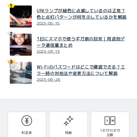
UNIランプが緑色に点滅しているのは正常？
色と点灯パターンが何を示しているかを解説
2025-05-15
1日にスマホで使うギガ数の目安｜用途別デ
ータ通信量まとめ
2025-03-13
Wi-Fiのパスワードはどこで確認できる？エ
ラー時の対処法や変更方法について解説
2025-06-26
1ギガ10ギガ
料金表
特典
比較