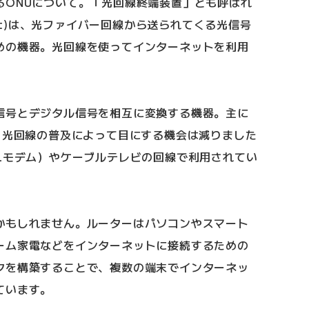
るONUについて。「光回線終端装置」とも呼ばれ
rk Unit)は、光ファイバー回線から送られてくる光信号
めの機器。光回線を使ってインターネットを利用
信号とデジタル信号を相互に変換する機器。主に
。光回線の普及によって目にする機会は減りました
Lモデム）やケーブルテレビの回線で利用されてい
かもしれません。ルーターはパソコンやスマート
ーム家電などをインターネットに接続するための
クを構築することで、複数の端末でインターネッ
ています。