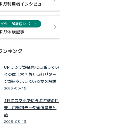
0ギガ利用者インタビュー
ライターが徹底レポート
0ギガ体験記事
ランキング
UNIランプが緑色に点滅してい
るのは正常？色と点灯パター
ンが何を示しているかを解説
2025-05-15
1日にスマホで使うギガ数の目
安｜用途別データ通信量まと
め
2025-03-13