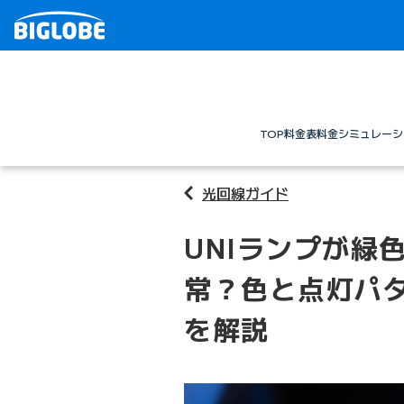
TOP
料金表
料金シミュレーシ
光回線ガイド
UNIランプが緑
常？色と点灯パ
を解説