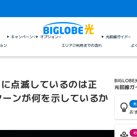
キャンペーン
オプション
光回線ガイド
ョン
エリア
ご利用までの流れ
よ
色に点滅しているのは正
BIGLOBE
光回線ガ
ターンが何を示しているか
光
お