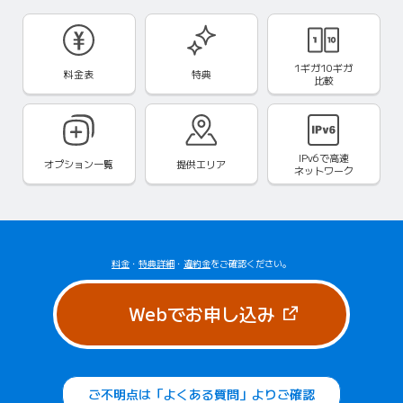
1ギガ10ギガ
料金表
特典
比較
IPv6で
高速
オプション一覧
提供エリア
ネットワーク
料金
・
特典詳細
・
違約金
をご確認ください。
（新しいタブで
Webでお申し込み
ご不明点は「よくある質問」よりご確認