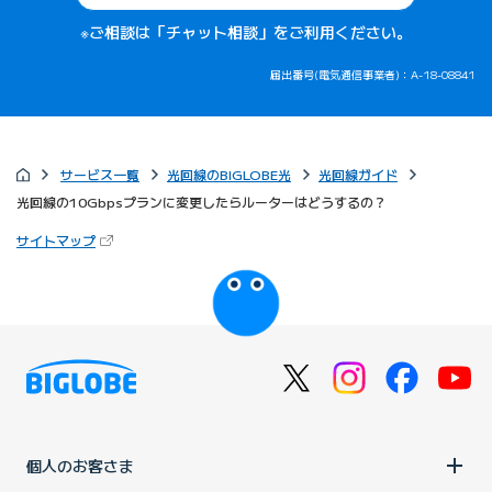
※ご相談は「チャット相談」をご利用ください。
届出番号(電気通信事業者)：A-18-08841
サービス一覧
光回線のBIGLOBE光
光回線ガイド
光回線の10Gbpsプランに変更したらルーターはどうするの？
（新しいタブで開きます）
サイトマップ
びっぷるのページ
個人のお客さま