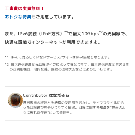
工事費は実質無料！
おトクな特典
もご用意しています。
*1
*2
また、IPv6接続（IPoE方式）
で最大10Gbps
の光回線で、
快適な環境でインターネットが利用できますよ。
IPv6に対応していないサービス/サイトはIPv4接続となります。
最大通信速度は光回線タイプによって異なります。最大通信速度はお客さま
のご利用機器、宅内配線、回線の混雑状況などにより低下します。
Contributor
はなだそら
携帯販売の経験と多機種の使用歴を活かし、ライフスタイルに合
った回線選びを分かりやすく解説。回線に関する知識を“辞書のよ
うに頼れる存在”として発信中。