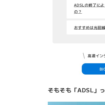
ADSLの終了に
の？
おすすめは光回
高速インタ
B
そもそも「ADSL」