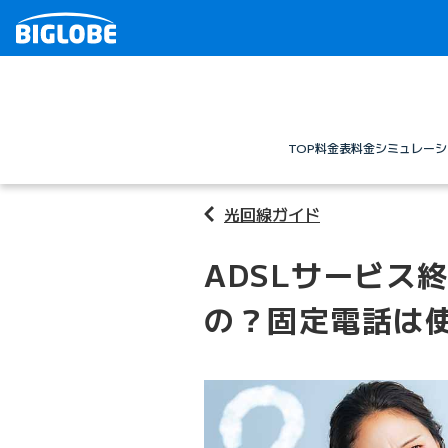
TOP
料金表
料金シミュレーシ
光回線ガイド
ADSLサービス
の？固定電話は