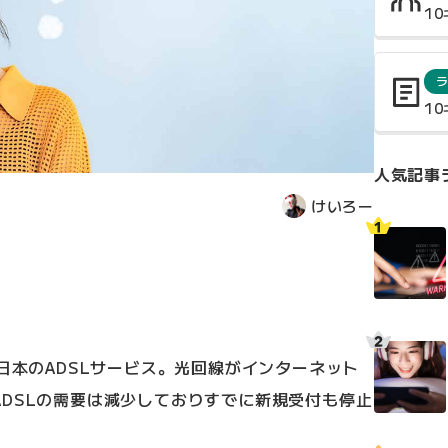
1
1
人気記事
けいろー
、日本のADSLサービス。光回線がインターネット
DSLの需要は減少しておりすでに新規受付も停止