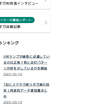
0ギガ利用者インタビュー
ライターが徹底レポート
0ギガ体験記事
ランキング
UNIランプが緑色に点滅してい
るのは正常？色と点灯パター
ンが何を示しているかを解説
2025-05-15
1日にスマホで使うギガ数の目
安｜用途別データ通信量まと
め
2025-03-13