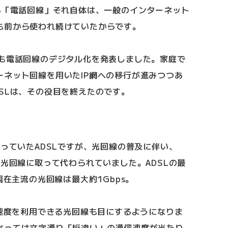
る「電話回線」それ自体は、一般のインターネット
も前から使われ続けていたからです。
Tも電話回線のデジタル化を発表しました。家庭で
ーネット回線を用いたIP網への移行が進みつつあ
SLは、その役目を終えたのです。
謳っていたADSLですが、光回線の普及に伴い、
を光回線に取って代わられていました。ADSLの最
現在主流の光回線は最大約1Gbps。
信速度を利用できる光回線も目にするようになりま
なっては文字通り「桁違い」の通信速度が当たり