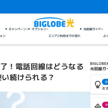
キャンペーン
オプション
光回線ガイド
ョン
エリア
ご利用までの流れ
よ
終了！電話回線はどうなる
BIGLOBE
光回線ガ
使い続けられる？
光
お