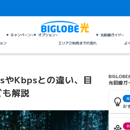
キャンペーン
オプション
光回線ガイド
ョン
エリア
ご利用までの流れ
よ
psやKbpsとの違い、目
BIGLOBE
光回線ガ
ども解説
光
お