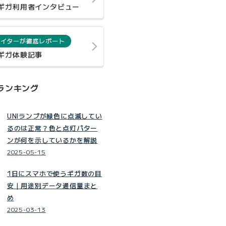
0ギガ利用者インタビュー
ライターが徹底レポート
0ギガ体験記事
ランキング
UNIランプが緑色に点滅してい
るのは正常？色と点灯パター
ンが何を示しているかを解説
2025-05-15
1日にスマホで使うギガ数の目
安｜用途別データ通信量まと
め
2025-03-13