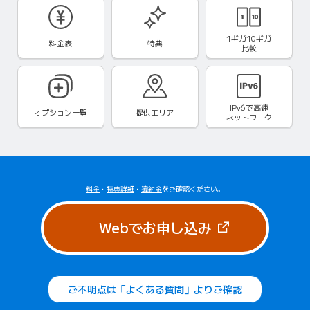
1ギガ10ギガ
料金表
特典
比較
IPv6で
高速
オプション一覧
提供エリア
ネットワーク
料金
・
特典詳細
・
違約金
をご確認ください。
（新しいタブで
Webでお申し込み
ご不明点は「よくある質問」よりご確認