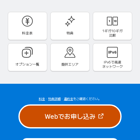
1ギガ10ギガ
料金表
特典
比較
IPv6で
高速
オプション一覧
提供エリア
ネットワーク
料金
・
特典詳細
・
違約金
をご確認ください。
（新しいタブで
Webでお申し込み