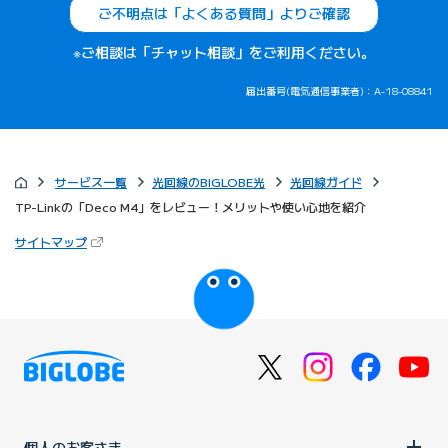
ご不明点は「よくある質問」よりご確認
※ご相談は「チャット相談」をご利用ください。
届出番号(電気通信事業者)：A-18-08841
サービス一覧
光回線のBIGLOBE光
光回線ガイド
TP-Linkの「Deco M4」をレビュー！メリットや使い心地を紹介
（新しいタブで開きます）
サイトマップ
びっぷるのページ
個人のお客さま