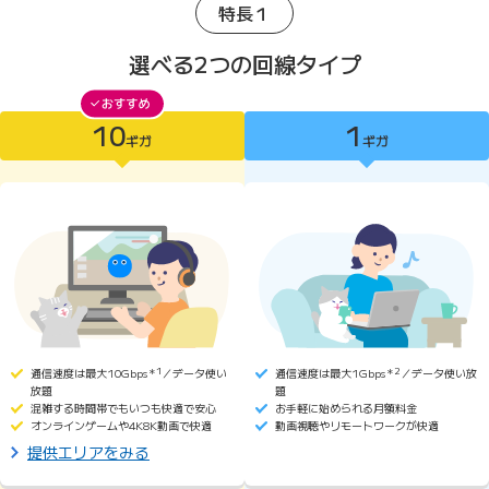
特長１
選べる2つの回線タイプ
10
1
10ギガがおすすめ
ギガ
ギガ
10ギガ
1ギガ
通信速度は最大10Gbps
＊1
／データ使い
通信速度は最大1Gbps
＊2
／データ使い放
放題
題
混雑する時間帯でもいつも快適で安心
お手軽に始められる月額料金
オンラインゲームや4K8K動画で快適
動画視聴やリモートワークが快適
提供エリアをみる