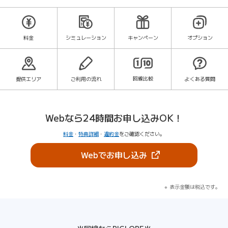
料金
シミュレーション
キャンペーン
オプション
回線比較
提供エリア
ご利用の流れ
よくある質問
Webなら24時間お申し込みOK！
料金
・
特典詳細
・
違約金
をご確認ください。
（新しいタブで開きま
Webでお申し込み
表示金額は税込です。