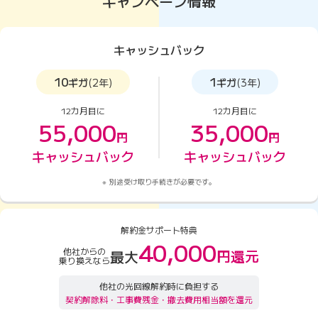
キャンペーン情報
キャッシュバック
10
1
ギガ
(2年)
ギガ
(3年)
12カ月目に
12カ月目に
55,000
35,000
円
円
キャッシュバック
キャッシュバック
別途受け取り手続きが必要です。
解約金サポート特典
40,000
他社からの
円還元
最大
乗り換えなら
他社の光回線解約時に負担する
契約解除料・工事費残金・撤去費用相当額を還元