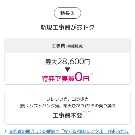
特長３
新規工事費がおトク
工事費
(回線新規)
28,600
最大
円
▼
0
＊1
特典で実質
円
フレッツ光、コラボ光
(例：ソフトバンク光、楽天ひかり)からの乗り換え
＊2 ＊3
工事費不要
光回線の開通までの期間も「Wi-Fiの無料レンタル」があるから