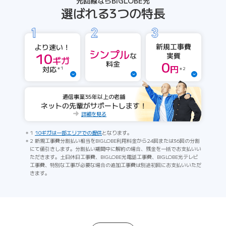
光回線ならBIGLOBE光
選ばれる3つの特長
新規工事費
より速い！
シンプル
10
実質
な
ギガ
0
料金
円
対応
＊1
＊2
通信事業35年以上の老舗
ネットの先輩がサポートします！
詳細を見る
1
10ギガは一部エリアでの提供
となります。
2 新規工事費分割払い相当をBIGLOBE利用料金から24回または36回の分割
にて値引きします。分割払い期間中に解約の場合、残金を一括でお支払いい
ただきます。土日休日工事費、BIGLOBE光電話工事費、BIGLOBE光テレビ
工事費、特別な工事が必要な場合の追加工事費は別途初回にお支払いいただ
きます。