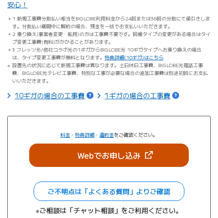
安心！
1 新規工事費分割払い相当をBIGLOBE利用料金から24回または36回の分割にて値引きしま
す。分割払い期間中に解約の場合、残金を一括でお支払いいただきます。
2 乗り換え(事業者変更・転用)の方は工事費不要です。回線タイプの変更がある場合はタイ
プ変更工事費(有料)がかかることがあります。
3 フレッツ光/他社コラボ光の1ギガからBIGLOBE光 10ギガタイプへお乗り換えの場合
は、タイプ変更工事費が無料となります。
特典詳細(10ギガ)はこちら
設置先の状況に応じて新規工事費は異なります。土日休日工事費、BIGLOBE光電話工事
費、BIGLOBE光テレビ工事費、特別な工事が必要な場合の追加工事費は別途初回にお支払
いいただきます。
10ギガの場合の工事費
1ギガの場合の工事費
料金
・
特典詳細
・
違約金
をご確認ください。
（新しいタブで開きま
Webでお申し込み
ご不明点は「よくある質問」よりご確認
※ご相談は「チャット相談」をご利用ください。