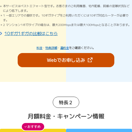
本サービスはベストエフォート型です。お客さまのご利用機器、宅内配線、回線の混雑状況など
により低下します。
1 一部エリアでの提供です。10ギガタイプをご利用いただくには10ギガ対応ルーターが必要で
す。
2 マンション1ギガタイプの場合は、最大200Mbpsまたは最大100Mbpsとなることがあります。
10ギガ1ギガの比較はこちら
料金
・
特典詳細
・
違約金
をご確認ください。
（新しいタブで開きま
Webでお申し込み
特長２
月額料金・キャンペーン情報