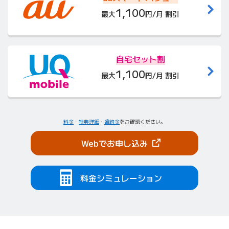
1,100
最大
円/月 割引
自宅セット割
1,100
最大
円/月 割引
料金
・
特典詳細
・
違約金
をご確認ください。
（新しいタブで開きま
Webでお申し込み
料金シミュレーション