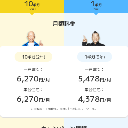
10
1
ギガ
ギガ
10ギガがおすすめ
(2年)
(3年)
月額料金
10
1
ギガ
(2年)
ギガ
(3年)
一戸建て：
一戸建て：
6,270
5,478
円/月
円/月
集合住宅：
集合住宅：
6,270
4,378
円/月
円/月
手数料・工事費別。10ギガでは対応ルーター別。