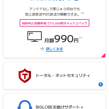
アンテナなしで家じゅう何台でも
＊2
地上波放送やBS放送が視聴できる。
同時申込(回線新規)で
15,000円キャッシュバック
990
＊3
月額
円
詳しくみる
トータル・
ネット
セキュリティ
BIGLOBE
お助け
サポート＋