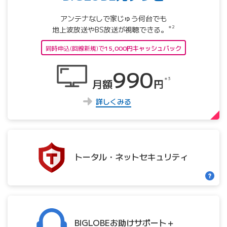
アンテナなしで家じゅう何台でも
＊2
地上波放送やBS放送が視聴できる。
同時申込(回線新規)で
15,000円キャッシュバック
990
＊3
月額
円
詳しくみる
トータル・
ネット
セキュリティ
BIGLOBE
お助け
サポート＋