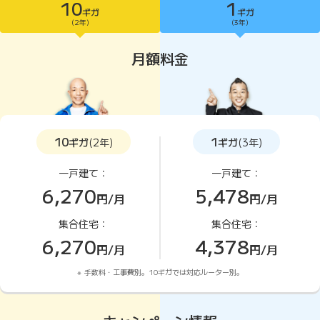
10
1
ギガ
ギガ
10ギガがおすすめ
(2年)
(3年)
月額料金
10
1
ギガ
(2年)
ギガ
(3年)
一戸建て：
一戸建て：
6,270
5,478
円/月
円/月
集合住宅：
集合住宅：
6,270
4,378
円/月
円/月
手数料・工事費別。10ギガでは対応ルーター別。