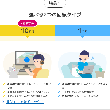
特長１
選べる2つの回線タイプ
10
1
10ギガがおすすめ
ギガ
ギガ
10ギガ
1ギガ
通信速度は最大10Gbps
＊1
／データ使い
通信速度は最大1Gbps
＊2
／データ使い放
放題
題
混雑する時間帯でもいつも快適で安心
お手軽に始められる月額料金
オンラインゲームや4K8K動画で快適
動画視聴やリモートワークが快適
提供エリアをチェック！