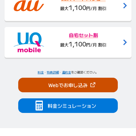
1,100
最大
円/月 割引
自宅セット割
1,100
最大
円/月 割引
料金
・
特典詳細
・
違約金
をご確認ください。
（新しいタブで開きま
Webでお申し込み
料金シミュレーション