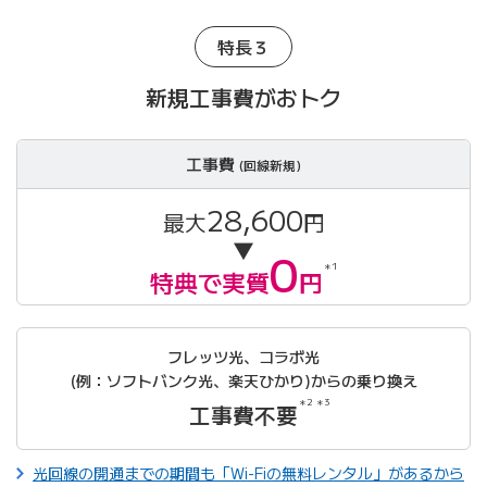
特長３
新規工事費がおトク
工事費
(回線新規)
28,600
最大
円
▼
0
＊1
特典で実質
円
フレッツ光、コラボ光
(例：ソフトバンク光、楽天ひかり)からの乗り換え
＊2 ＊3
工事費不要
光回線の開通までの期間も「Wi-Fiの無料レンタル」があるから