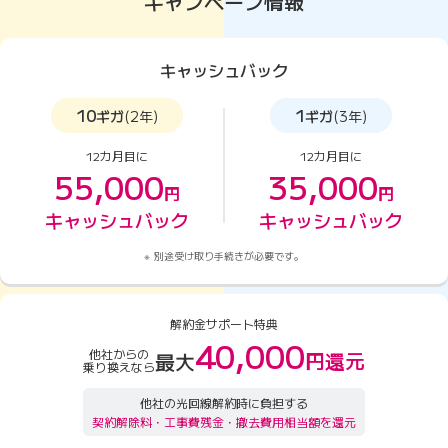
キャンペーン情報
キャッシュバック
10
1
ギガ
(2年)
ギガ
(3年)
12カ月目に
12カ月目に
55,000
35,000
円
円
キャッシュバック
キャッシュバック
別途受け取り手続きが必要です。
解約金サポート特典
40,000
他社からの
円還元
最大
乗り換えなら
他社の光回線解約時に負担する
契約解除料・工事費残金・撤去費用相当額を還元