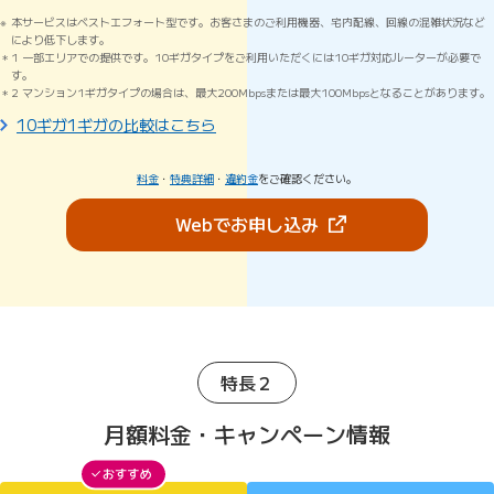
本サービスはベストエフォート型です。お客さまのご利用機器、宅内配線、回線の混雑状況など
により低下します。
1 一部エリアでの提供です。10ギガタイプをご利用いただくには10ギガ対応ルーターが必要で
す。
2 マンション1ギガタイプの場合は、最大200Mbpsまたは最大100Mbpsとなることがあります。
10ギガ1ギガの比較はこちら
料金
・
特典詳細
・
違約金
をご確認ください。
（新しいタブで開きま
Webでお申し込み
特長２
月額料金・キャンペーン情報