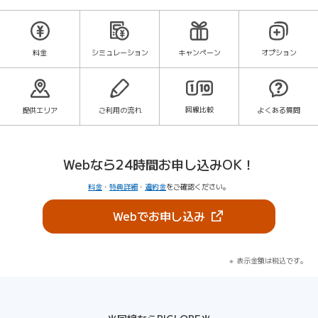
料金
シミュレーション
キャンペーン
オプション
回線比較
提供エリア
ご利用の流れ
よくある質問
Webなら24時間お申し込みOK！
料金
・
特典詳細
・
違約金
をご確認ください。
（新しいタブで開きま
Webでお申し込み
表示金額は税込です。