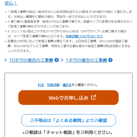
安心！
1 新規工事費分割払い相当をBIGLOBE利用料金から24回または36回の分割にて値引きしま
す。分割払い期間中に解約の場合、残金を一括でお支払いいただきます。
2 乗り換え(事業者変更・転用)の方は工事費不要です。回線タイプの変更がある場合はタイ
プ変更工事費(有料)がかかることがあります。
3 フレッツ光/他社コラボ光の1ギガからBIGLOBE光 10ギガタイプへお乗り換えの場合
は、タイプ変更工事費が無料となります。
特典詳細(10ギガ)はこちら
設置先の状況に応じて新規工事費は異なります。土日休日工事費、BIGLOBE光電話工事
費、BIGLOBE光テレビ工事費、特別な工事が必要な場合の追加工事費は別途初回にお支払
いいただきます。
10ギガの場合の工事費
1ギガの場合の工事費
料金
・
特典詳細
・
違約金
をご確認ください。
（新しいタブで開きま
Webでお申し込み
ご不明点は「よくある質問」よりご確認
※ご相談は「チャット相談」をご利用ください。