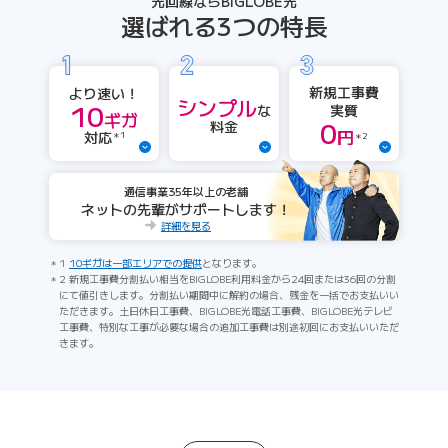
光回線ならBIGLOBE光
選ばれる3つの特長
新規工事費
より速い！
シンプル
10
実質
な
ギガ
0
料金
円
対応
＊1
＊2
通信事業35年以上の老舗
ネットの先輩がサポートします！
詳細を見る
1
10ギガは一部エリアでの提供
となります。
2 新規工事費分割払い相当をBIGLOBE利用料金から24回または36回の分割
にて値引きします。分割払い期間中に解約の場合、残金を一括でお支払いい
ただきます。土日休日工事費、BIGLOBE光電話工事費、BIGLOBE光テレビ
工事費、特別な工事が必要な場合の追加工事費は別途初回にお支払いいただ
きます。