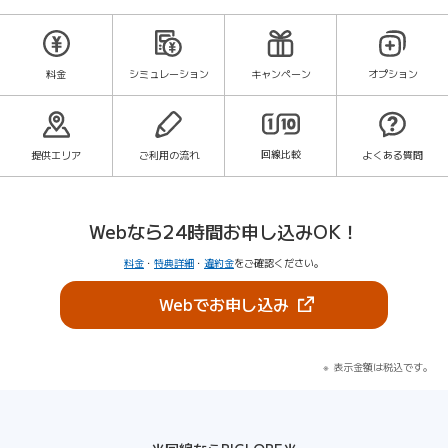
料金
シミュレーション
キャンペーン
オプション
回線比較
提供エリア
ご利用の流れ
よくある質問
Webなら24時間お申し込みOK！
料金
・
特典詳細
・
違約金
をご確認ください。
（新しいタブで開きま
Webでお申し込み
表示金額は税込です。