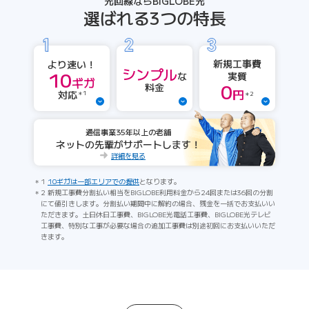
光回線ならBIGLOBE光
選ばれる3つの特長
新規工事費
より速い！
シンプル
10
実質
な
ギガ
0
料金
円
対応
＊1
＊2
通信事業35年以上の老舗
ネットの先輩がサポートします！
詳細を見る
1
10ギガは一部エリアでの提供
となります。
2 新規工事費分割払い相当をBIGLOBE利用料金から24回または36回の分割
にて値引きします。分割払い期間中に解約の場合、残金を一括でお支払いい
ただきます。土日休日工事費、BIGLOBE光電話工事費、BIGLOBE光テレビ
工事費、特別な工事が必要な場合の追加工事費は別途初回にお支払いいただ
きます。