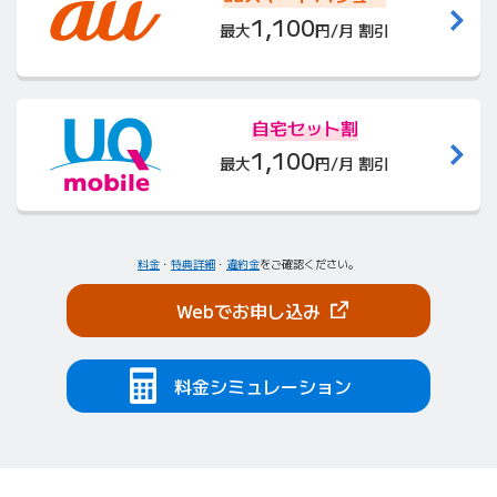
1,100
最大
円/月 割引
自宅セット割
1,100
最大
円/月 割引
料金
・
特典詳細
・
違約金
をご確認ください。
（新しいタブで開きま
Webでお申し込み
料金シミュレーション