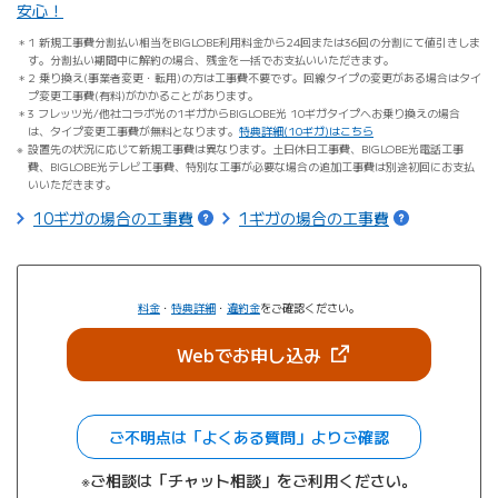
安心！
1 新規工事費分割払い相当をBIGLOBE利用料金から24回または36回の分割にて値引きしま
す。分割払い期間中に解約の場合、残金を一括でお支払いいただきます。
2 乗り換え(事業者変更・転用)の方は工事費不要です。回線タイプの変更がある場合はタイ
プ変更工事費(有料)がかかることがあります。
3 フレッツ光/他社コラボ光の1ギガからBIGLOBE光 10ギガタイプへお乗り換えの場合
は、タイプ変更工事費が無料となります。
特典詳細(10ギガ)はこちら
設置先の状況に応じて新規工事費は異なります。土日休日工事費、BIGLOBE光電話工事
費、BIGLOBE光テレビ工事費、特別な工事が必要な場合の追加工事費は別途初回にお支払
いいただきます。
10ギガの場合の工事費
1ギガの場合の工事費
料金
・
特典詳細
・
違約金
をご確認ください。
（新しいタブで開きま
Webでお申し込み
ご不明点は「よくある質問」よりご確認
※ご相談は「チャット相談」をご利用ください。