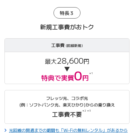
特長３
新規工事費がおトク
工事費
(回線新規)
28,600
最大
円
▼
0
＊1
特典で実質
円
フレッツ光、コラボ光
(例：ソフトバンク光、楽天ひかり)からの乗り換え
＊2 ＊3
工事費不要
光回線の開通までの期間も「Wi-Fiの無料レンタル」があるから