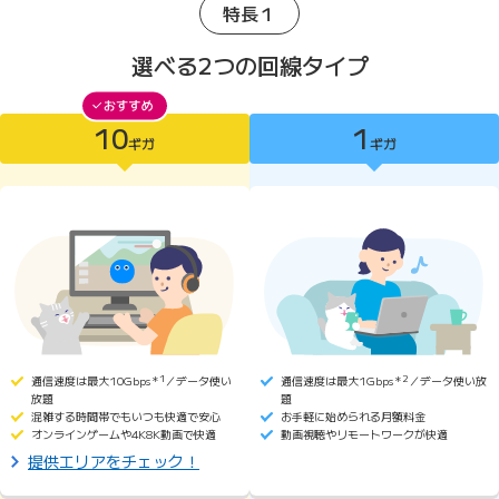
特長１
選べる2つの回線タイプ
10
1
10ギガがおすすめ
ギガ
ギガ
10ギガ
1ギガ
通信速度は最大10Gbps
＊1
／データ使い
通信速度は最大1Gbps
＊2
／データ使い放
放題
題
混雑する時間帯でもいつも快適で安心
お手軽に始められる月額料金
オンラインゲームや4K8K動画で快適
動画視聴やリモートワークが快適
提供エリアをチェック！