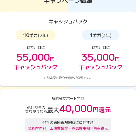
キャンペーン情報
キャッシュバック
10
1
ギガ
(2年)
ギガ
(3年)
12カ月目に
12カ月目に
55,000
35,000
円
円
キャッシュバック
キャッシュバック
別途受け取り手続きが必要です。
解約金サポート特典
40,000
他社からの
円還元
最大
乗り換えなら
他社の光回線解約時に負担する
契約解除料・工事費残金・撤去費用相当額を還元