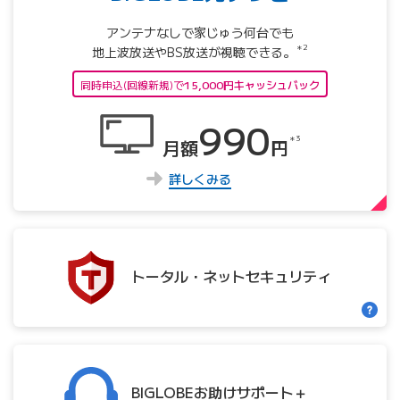
アンテナなしで家じゅう何台でも
＊2
地上波放送やBS放送が視聴できる。
同時申込(回線新規)で
15,000円キャッシュバック
990
＊3
月額
円
詳しくみる
トータル・
ネット
セキュリティ
BIGLOBE
お助け
サポート＋