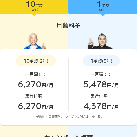
10
1
ギガ
ギガ
10ギガがおすすめ
(2年)
(3年)
月額料金
10
1
ギガ
(2年)
ギガ
(3年)
一戸建て：
一戸建て：
6,270
5,478
円/月
円/月
集合住宅：
集合住宅：
6,270
4,378
円/月
円/月
手数料・工事費別。10ギガでは対応ルーター別。