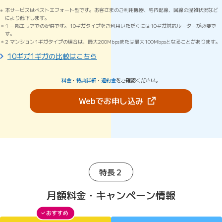
本サービスはベストエフォート型です。お客さまのご利用機器、宅内配線、回線の混雑状況など
により低下します。
1 一部エリアでの提供です。10ギガタイプをご利用いただくには10ギガ対応ルーターが必要で
す。
2 マンション1ギガタイプの場合は、最大200Mbpsまたは最大100Mbpsとなることがあります。
10ギガ1ギガの比較はこちら
料金
・
特典詳細
・
違約金
をご確認ください。
（新しいタブで開きま
Webでお申し込み
特長２
月額料金・キャンペーン情報