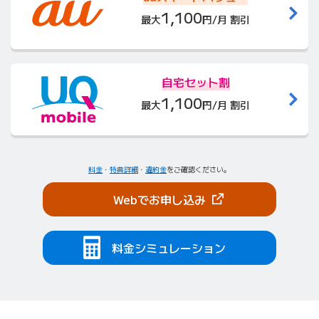
1,100
最大
円/月 割引
自宅セット割
1,100
最大
円/月 割引
料金
・
特典詳細
・
違約金
をご確認ください。
（新しいタブで開きま
Webでお申し込み
料金シミュレーション