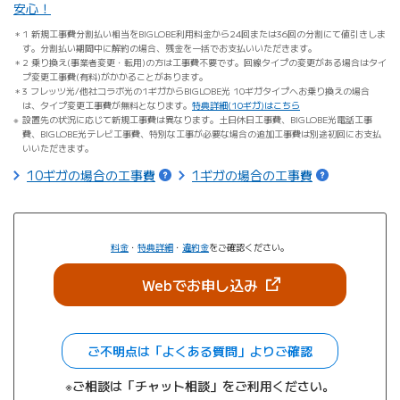
安心！
1 新規工事費分割払い相当をBIGLOBE利用料金から24回または36回の分割にて値引きしま
す。分割払い期間中に解約の場合、残金を一括でお支払いいただきます。
2 乗り換え(事業者変更・転用)の方は工事費不要です。回線タイプの変更がある場合はタイ
プ変更工事費(有料)がかかることがあります。
3 フレッツ光/他社コラボ光の1ギガからBIGLOBE光 10ギガタイプへお乗り換えの場合
は、タイプ変更工事費が無料となります。
特典詳細(10ギガ)はこちら
設置先の状況に応じて新規工事費は異なります。土日休日工事費、BIGLOBE光電話工事
費、BIGLOBE光テレビ工事費、特別な工事が必要な場合の追加工事費は別途初回にお支払
いいただきます。
10ギガの場合の工事費
1ギガの場合の工事費
料金
・
特典詳細
・
違約金
をご確認ください。
（新しいタブで開きま
Webでお申し込み
ご不明点は「よくある質問」よりご確認
※ご相談は「チャット相談」をご利用ください。