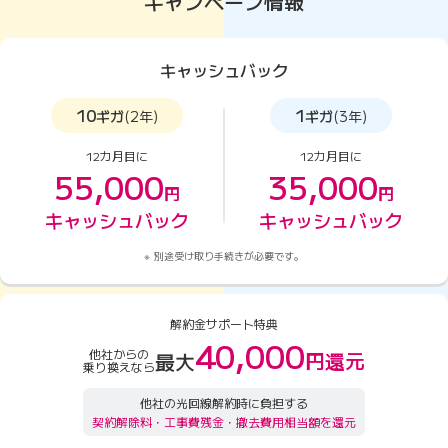
キャンペーン情報
キャッシュバック
10
1
ギガ
(2年)
ギガ
(3年)
12カ月目に
12カ月目に
55,000
35,000
円
円
キャッシュバック
キャッシュバック
別途受け取り手続きが必要です。
解約金サポート特典
40,000
他社からの
円還元
最大
乗り換えなら
他社の光回線解約時に負担する
契約解除料・工事費残金・撤去費用相当額を還元