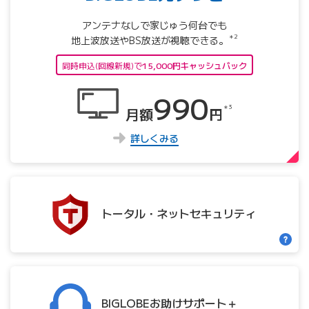
アンテナなしで家じゅう何台でも
＊2
地上波放送やBS放送が視聴できる。
同時申込(回線新規)で
15,000円キャッシュバック
990
＊3
月額
円
詳しくみる
トータル・
ネット
セキュリティ
BIGLOBE
お助け
サポート＋