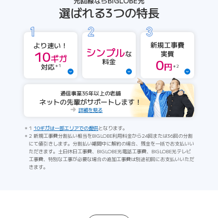
光回線ならBIGLOBE光
選ばれる3つの特長
新規工事費
より速い！
シンプル
10
実質
な
ギガ
0
料金
円
対応
＊1
＊2
通信事業35年以上の老舗
ネットの先輩がサポートします！
詳細を見る
1
10ギガは一部エリアでの提供
となります。
2 新規工事費分割払い相当をBIGLOBE利用料金から24回または36回の分割
にて値引きします。分割払い期間中に解約の場合、残金を一括でお支払いい
ただきます。土日休日工事費、BIGLOBE光電話工事費、BIGLOBE光テレビ
工事費、特別な工事が必要な場合の追加工事費は別途初回にお支払いいただ
きます。