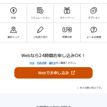
料金
シミュレーション
キャンペーン
オプション
回線比較
提供エリア
ご利用の流れ
よくある質問
Webなら24時間お申し込みOK！
料金
・
特典詳細
・
違約金
をご確認ください。
（新しいタブで開きま
Webでお申し込み
表示金額は税込です。