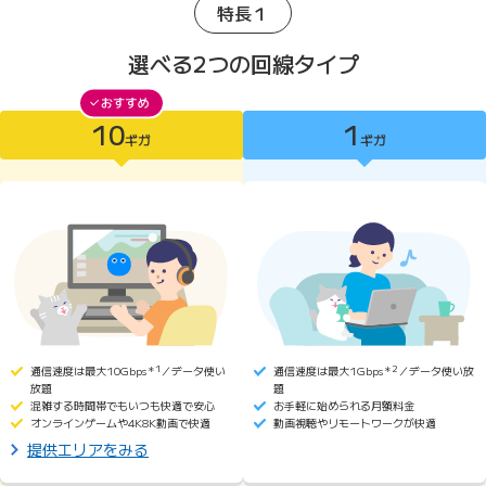
特長１
選べる2つの回線タイプ
10
1
10ギガがおすすめ
ギガ
ギガ
10ギガ
1ギガ
通信速度は最大10Gbps
＊1
／データ使い
通信速度は最大1Gbps
＊2
／データ使い放
放題
題
混雑する時間帯でもいつも快適で安心
お手軽に始められる月額料金
オンラインゲームや4K8K動画で快適
動画視聴やリモートワークが快適
提供エリアをみる