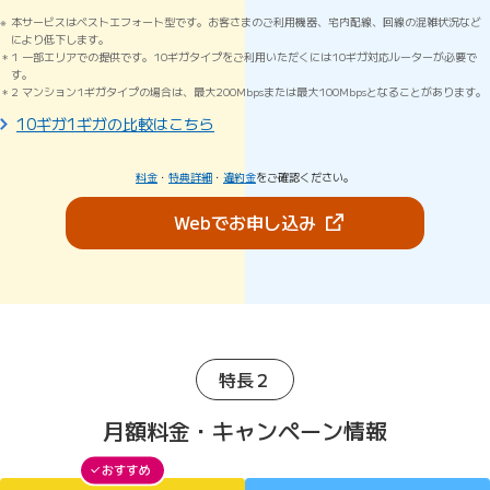
本サービスはベストエフォート型です。お客さまのご利用機器、宅内配線、回線の混雑状況など
により低下します。
1 一部エリアでの提供です。10ギガタイプをご利用いただくには10ギガ対応ルーターが必要で
す。
2 マンション1ギガタイプの場合は、最大200Mbpsまたは最大100Mbpsとなることがあります。
10ギガ1ギガの比較はこちら
料金
・
特典詳細
・
違約金
をご確認ください。
（新しいタブで開きま
Webでお申し込み
特長２
月額料金・キャンペーン情報