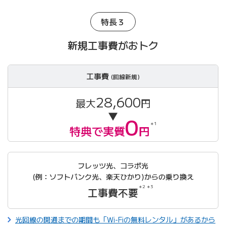
特長３
新規工事費がおトク
工事費
(回線新規)
28,600
最大
円
▼
0
＊1
特典で実質
円
フレッツ光、コラボ光
(例：ソフトバンク光、楽天ひかり)からの乗り換え
＊2 ＊3
工事費不要
光回線の開通までの期間も「Wi-Fiの無料レンタル」があるから