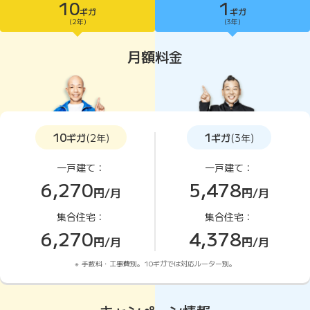
10
1
ギガ
ギガ
10ギガがおすすめ
(2年)
(3年)
月額料金
10
1
ギガ
(2年)
ギガ
(3年)
一戸建て：
一戸建て：
6,270
5,478
円/月
円/月
集合住宅：
集合住宅：
6,270
4,378
円/月
円/月
手数料・工事費別。10ギガでは対応ルーター別。