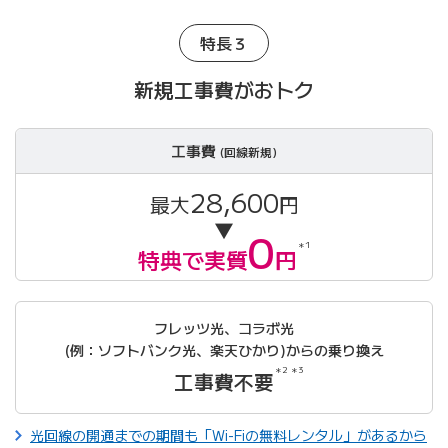
特長３
新規工事費がおトク
工事費
(回線新規)
28,600
最大
円
▼
0
＊1
特典で実質
円
フレッツ光、コラボ光
(例：ソフトバンク光、楽天ひかり)からの乗り換え
＊2 ＊3
工事費不要
光回線の開通までの期間も「Wi-Fiの無料レンタル」があるから