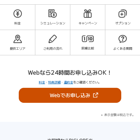
料金
シミュレーション
キャンペーン
オプション
回線比較
提供エリア
ご利用の流れ
よくある質問
Webなら24時間お申し込みOK！
料金
・
特典詳細
・
違約金
をご確認ください。
（新しいタブで開きま
Webでお申し込み
表示金額は税込です。