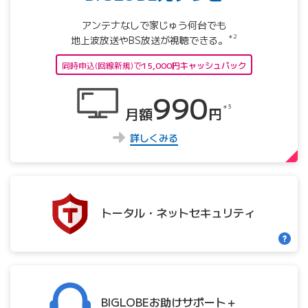
アンテナなしで家じゅう何台でも
＊2
地上波放送やBS放送が視聴できる。
同時申込(回線新規)で
15,000円キャッシュバック
990
＊3
月額
円
詳しくみる
トータル・
ネット
セキュリティ
BIGLOBE
お助け
サポート＋