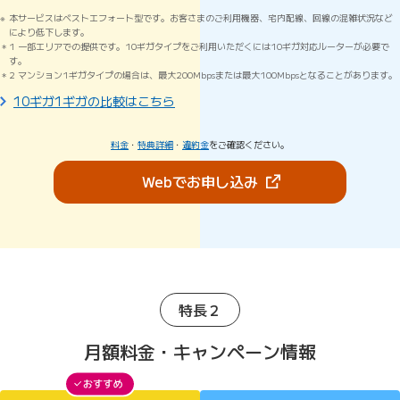
本サービスはベストエフォート型です。お客さまのご利用機器、宅内配線、回線の混雑状況など
により低下します。
1 一部エリアでの提供です。10ギガタイプをご利用いただくには10ギガ対応ルーターが必要で
す。
2 マンション1ギガタイプの場合は、最大200Mbpsまたは最大100Mbpsとなることがあります。
10ギガ1ギガの比較はこちら
料金
・
特典詳細
・
違約金
をご確認ください。
（新しいタブで開きま
Webでお申し込み
特長２
月額料金・キャンペーン情報