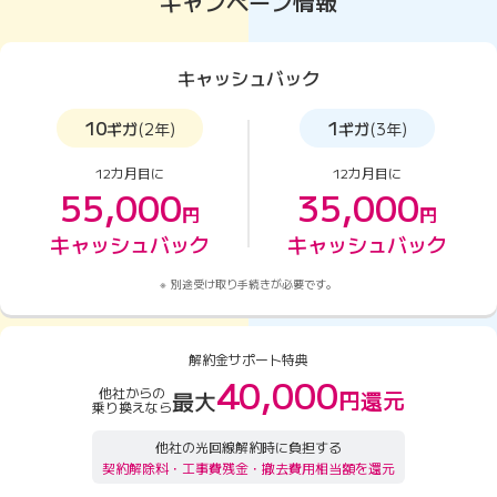
キャンペーン情報
キャッシュバック
10
1
ギガ
(2年)
ギガ
(3年)
12カ月目に
12カ月目に
55,000
35,000
円
円
キャッシュバック
キャッシュバック
別途受け取り手続きが必要です。
解約金サポート特典
40,000
他社からの
円還元
最大
乗り換えなら
他社の光回線解約時に負担する
契約解除料・工事費残金・撤去費用相当額を還元