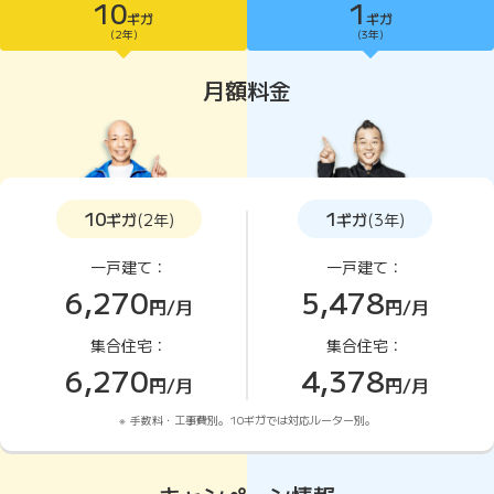
10
1
ギガ
ギガ
10ギガがおすすめ
(2年)
(3年)
月額料金
10
1
ギガ
(2年)
ギガ
(3年)
一戸建て：
一戸建て：
6,270
5,478
円/月
円/月
集合住宅：
集合住宅：
6,270
4,378
円/月
円/月
手数料・工事費別。10ギガでは対応ルーター別。