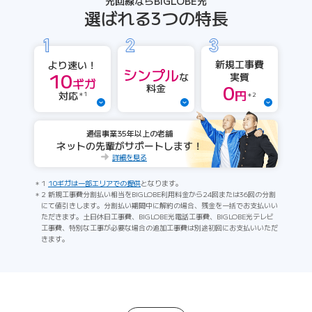
光回線ならBIGLOBE光
選ばれる3つの特長
新規工事費
より速い！
シンプル
10
実質
な
ギガ
0
料金
円
対応
＊1
＊2
通信事業35年以上の老舗
ネットの先輩がサポートします！
詳細を見る
1
10ギガは一部エリアでの提供
となります。
2 新規工事費分割払い相当をBIGLOBE利用料金から24回または36回の分割
にて値引きします。分割払い期間中に解約の場合、残金を一括でお支払いい
ただきます。土日休日工事費、BIGLOBE光電話工事費、BIGLOBE光テレビ
工事費、特別な工事が必要な場合の追加工事費は別途初回にお支払いいただ
きます。