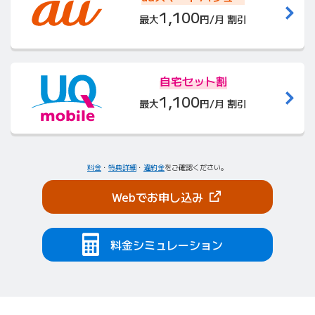
1,100
最大
円/月 割引
自宅セット割
1,100
最大
円/月 割引
料金
・
特典詳細
・
違約金
をご確認ください。
（新しいタブで開きま
Webでお申し込み
料金シミュレーション