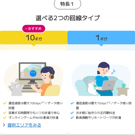
特長１
選べる2つの回線タイプ
10
1
10ギガがおすすめ
ギガ
ギガ
10ギガ
1ギガ
通信速度は最大10Gbps
＊1
／データ使い
通信速度は最大1Gbps
＊2
／データ使い放
放題
題
混雑する時間帯でもいつも快適で安心
お手軽に始められる月額料金
オンラインゲームや4K8K動画で快適
動画視聴やリモートワークが快適
提供エリアをみる