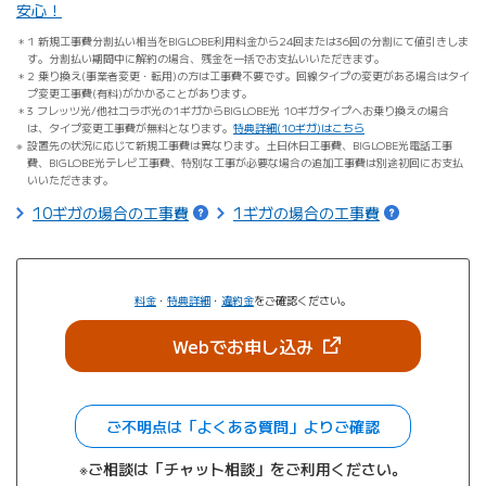
安心！
1 新規工事費分割払い相当をBIGLOBE利用料金から24回または36回の分割にて値引きしま
す。分割払い期間中に解約の場合、残金を一括でお支払いいただきます。
2 乗り換え(事業者変更・転用)の方は工事費不要です。回線タイプの変更がある場合はタイ
プ変更工事費(有料)がかかることがあります。
3 フレッツ光/他社コラボ光の1ギガからBIGLOBE光 10ギガタイプへお乗り換えの場合
は、タイプ変更工事費が無料となります。
特典詳細(10ギガ)はこちら
設置先の状況に応じて新規工事費は異なります。土日休日工事費、BIGLOBE光電話工事
費、BIGLOBE光テレビ工事費、特別な工事が必要な場合の追加工事費は別途初回にお支払
いいただきます。
10ギガの場合の工事費
1ギガの場合の工事費
料金
・
特典詳細
・
違約金
をご確認ください。
（新しいタブで開きま
Webでお申し込み
ご不明点は「よくある質問」よりご確認
※ご相談は「チャット相談」をご利用ください。