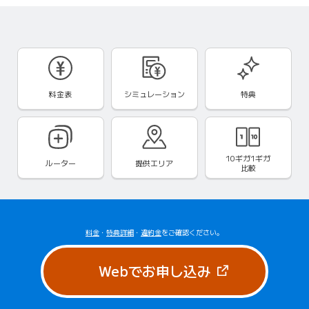
料金表
シミュレーション
特典
10ギガ1ギガ
ルーター
提供エリア
比較
料金
・
特典詳細
・
違約金
をご確認ください。
（新しいタブで
Webでお申し込み