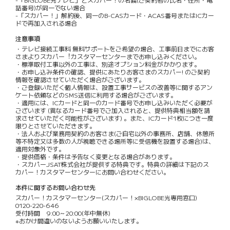
話番号)が同一でない場合
-「スカパー！」解約後、同一のB-CASカード・ACAS番号またはICカー
ドで再加入される場合
注意事項
・テレビ接続⼯事料 無料サポートをご希望の場合、⼯事前⽇までにお客
さまよりスカパー︕カスタマーセンターまでお申し込みください。
・標準取付工事以外の工事は、別途オプション料金がかかります。
・お申し込み条件の確認、提供にあたりお客さまのスカパー! のご契約
情報を確認させていただく場合がございます。
・ご登録いただく個人情報は、設置工事サービスの改善等に関するアン
ケート依頼などのSMS送信に利用する場合がございます。
・適用には、ICカードと同一のカード番号でお申し込みいただく必要が
ございます (異なるカード番号でご加入されると、提供特典相当額を請
求させていただく可能性がございます) 。また、ICカード1枚につき一度
限りとさせていただきます。
・法人および業務用契約のお客さま(ご自宅以外の事務所、店舗、休憩所
等不特定又は多数の人が視聴できる場所等に受信機を設置する場合)は、
適用対象外です。
・提供価格・条件は予告なく変更となる場合があります。
・スカパーJSAT株式会社が提供する特典です。特典の詳細は下記のス
カパー！カスタマーセンターにお問い合わせください。
本件に関するお問い合わせ先
スカパー！カスタマーセンター(スカパー！×BIGLOBE光専用窓口)
0120-220-646
受付時間 9:00～20:00(年中無休)
※おかけ間違いのないようお願いいたします。