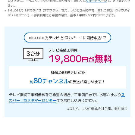
（新しいタブで開き
レス決済は、一部エリアでのご利用に限ります。詳しくは
サポートページ
をご確認くだ
さい。
BIGLOBE光 1ギガタイプ（3年プラン）で光テレビをご契約中で、BIGLOBE光 10ギガタイ
プ（2年プラン）へ継続利用をご希望の場合、基本工事費3,300円がかかります。
※
BIGLOBE光テレビ と スカパー！に同時申込
で
テレビ接続工事費
19,800
無料
円
が
BIGLOBE光テレビで
80
チャンネル
約
の放送が楽しめます！
テレビ接続工事料無料をご希望の場合、工事前日までにお客さまより
ス
カパー！カスタマーセンター
までお申し込みください。
※スカパーJSAT株式会社主催。条件あり