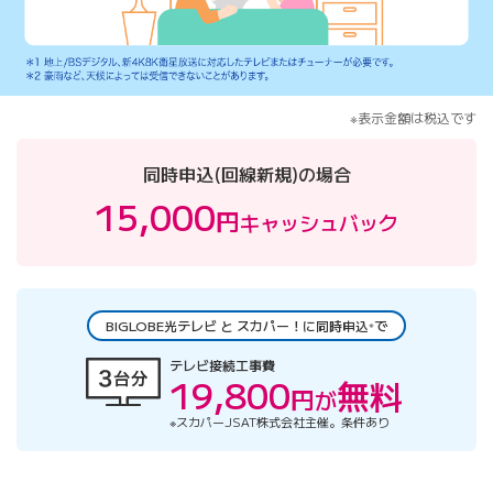
※表示金額は税込です
同時申込(回線新規)の場合
15,000
円
キャッシュバック
BIGLOBE光テレビ と スカパー！に同時申込
で
※
テレビ接続工事費
19,800
無料
円
が
※スカパーJSAT株式会社主催。条件あり