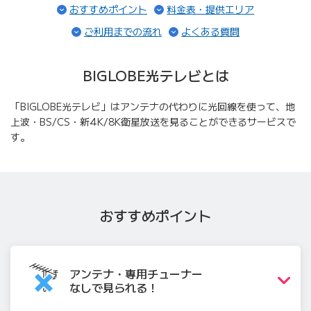
（ページ内リンク）
（ページ内
おすすめポイント
料金表・提供エリア
（ページ内リンク）
（ページ内リン
ご利用までの流れ
よくある質問
BIGLOBE光テレビとは
「BIGLOBE光テレビ」はアンテナの代わりに光回線を使って、地
上波・BS/CS・新4K/8K衛星放送を見ることができるサービスで
す。
おすすめポイント
アンテナ・専用チュー
ナー
なしで見られる！