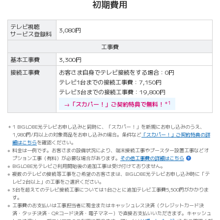
初期費用
テレビ視聴
3,080円
サービス登録料
工事費
基本工事費
3,300円
接続工事費
お客さま自身でテレビ接続をする場合：0円
テレビ1台までの接続工事費：7,150円
テレビ3台までの接続工事費：19,800円
→「スカパー！」ご契約特典で無料！
＊1
1 BIGLOBE光テレビお申し込みと同時に、「スカパー！」を新規にお申し込みのうえ、
1,980円/月以上の対象商品をお申し込みの場合。条件など
「スカパー！」ご契約特典の詳
細はこちら
を確認ください。
料金は一例です。お客さまの設備状況により、端末接続工事やブースター設置工事などオ
プション工事（有料）が必要な場合があります。
その他工事費の詳細はこちら
BIGLOBE光テレビご利用開始後の追加工事は受け付けておりません。
複数のテレビの接続等工事をご希望のお客さまは、BIGLOBE光テレビお申し込み時に「テ
レビ2台以上」の工事をご選択ください。
3台を超えてのテレビ接続工事については1台ごとに追加テレビ工事費5,500円がかかりま
す。
工事費のお支払いは工事担当者に現金またはキャッシュレス決済（クレジットカード決
済・タッチ決済・QRコード決済・電子マネー）で直接お支払いいただきます。キャッシュ