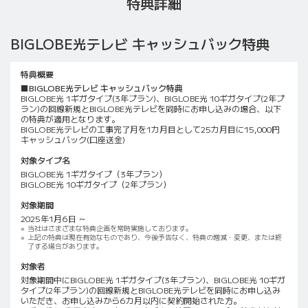
特典詳細
BIGLOBE光テレビ キャッシュバック特典
特典概要
■BIGLOBE光テレビ キャッシュバック特典
BIGLOBE光 1ギガタイプ(3年プラン)、BIGLOBE光 10ギガタイプ(2年プ
ラン)の回線新規とBIGLOBE光テレビを同時にお申し込みの場合、以下
の特典が適用となります。
BIGLOBE光テレビの工事完了月を1カ月目として25カ月目に15,000円
キャッシュバック(口座送金)
対象タイプ名
BIGLOBE光 1ギガタイプ（3年プラン）
BIGLOBE光 10ギガタイプ（2年プラン）
対象期間
2025年1月6日 ～
当社はさまざまな特典企画を常時実施しております。
上記の特典は現在有効なものであり、今後予告なく、特典の増減・変更、または終
了する場合があります。
対象者
対象期間中にBIGLOBE光 1ギガタイプ(3年プラン)、BIGLOBE光 10ギガ
タイプ(2年プラン)の回線新規とBIGLOBE光テレビを同時にお申し込み
いただき、お申し込みから6カ月以内に契約開始された方。