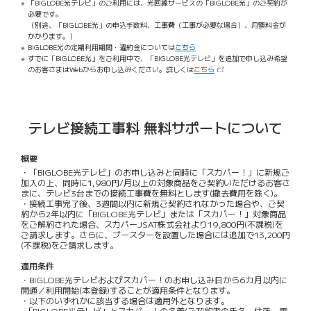
「BIGLOBE光テレビ」のご利用には、光回線サービスの「BIGLOBE光」のご契約が
必要です。
（別途、「BIGLOBE光」の申込手数料、工事費（工事が必要な場合）、月額料金が
かかります。）
BIGLOBE光の定期利用期間・違約金については
こちら
すでに「BIGLOBE光」をご利用中で、「BIGLOBE光テレビ」を追加で申し込み希望
（新しいタブで開きます）
のお客さまはWebからお申し込みください。詳しくは
こちら
テレビ接続工事料 無料サポートについて
概要
・「BIGLOBE光テレビ」のお申し込みと同時に「スカパー！」に新規ご
加入の上、同時に1,980円/月以上の対象商品をご契約いただけるお客さ
まに、テレビ3台までの接続工事費を無料とします(撤去費用を除く)。
・接続工事完了後、3週間以内に新規ご契約されなかった場合や、ご契
約から2年以内に「BIGLOBE光テレビ」または「スカパー！」対象商品
をご解約された場合、スカパーJSAT株式会社より19,800円(不課税)を
ご請求します。さらに、ブースターを設置した場合には追加で13,200円
(不課税)をご請求します。
適用条件
・BIGLOBE光テレビおよびスカパー！のお申し込み日から6カ月以内に
開通／利用開始(本登録)することが適用条件となります。
・以下のいずれかに該当する場合は適用外となります。
-「BIGLOBE光テレビ」とスカパー！の名義(ご契約者の氏名・住所・電