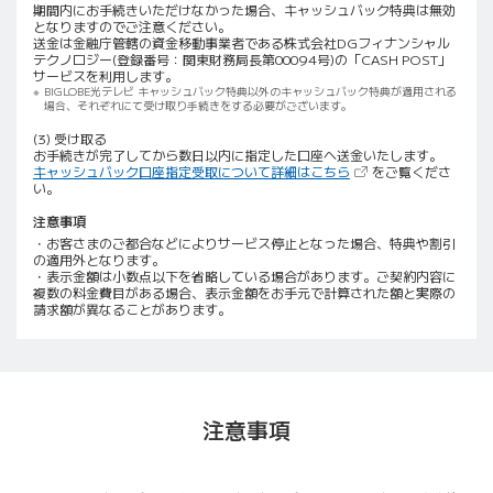
期間内にお手続きいただけなかった場合、キャッシュバック特典は無効
となりますのでご注意ください。
送金は金融庁管轄の資金移動事業者である株式会社DGフィナンシャル
テクノロジー(登録番号：関東財務局長第00094号)の「CASH POST」
サービスを利用します。
BIGLOBE光テレビ キャッシュバック特典以外のキャッシュバック特典が適用される
場合、それぞれにて受け取り手続きをする必要がございます。
(3) 受け取る
お手続きが完了してから数日以内に指定した口座へ送金いたします。
（新しいタブで開きま
キャッシュバック口座指定受取について詳細はこちら
をご覧くださ
い。
注意事項
・お客さまのご都合などによりサービス停止となった場合、特典や割引
の適用外となります。
・表示金額は小数点以下を省略している場合があります。ご契約内容に
複数の料金費目がある場合、表示金額をお手元で計算された額と実際の
請求額が異なることがあります。
注意事項