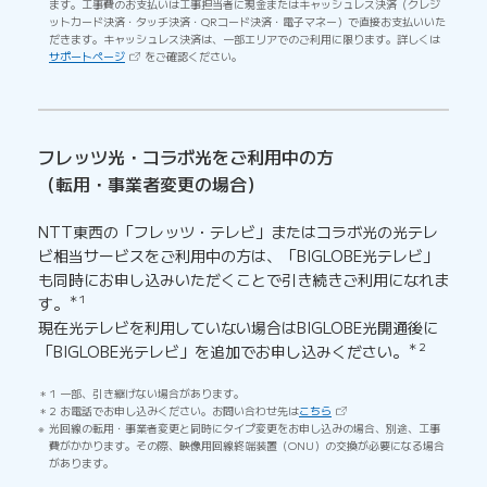
ます。工事費のお支払いは工事担当者に現金またはキャッシュレス決済（クレジ
ットカード決済・タッチ決済・QRコード決済・電子マネー）で直接お支払いいた
だきます。キャッシュレス決済は、一部エリアでのご利用に限ります。詳しくは
（新しいタブで開きます）
サポートページ
をご確認ください。
フレッツ光・コラボ光をご利用中の方
（転用・事業者変更の場合）
NTT東西の「フレッツ・テレビ」またはコラボ光の光テレ
ビ相当サービスをご利用中の方は、「BIGLOBE光テレビ」
も同時にお申し込みいただくことで引き続きご利用になれま
＊1
す。
現在光テレビを利用していない場合はBIGLOBE光開通後に
＊2
「BIGLOBE光テレビ」を追加でお申し込みください。
1 一部、引き継げない場合があります。
（新しいタブで開きます）
2 お電話でお申し込みください。お問い合わせ先は
こちら
光回線の転用・事業者変更と同時にタイプ変更をお申し込みの場合、別途、工事
費がかかります。その際、映像用回線終端装置（ONU）の交換が必要になる場合
があります。