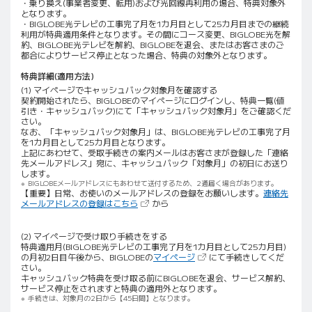
・乗り換え(事業者変更、転用)および光回線再利用の場合、特典対象外
となります。
・BIGLOBE光テレビの工事完了月を1カ月目として25カ月目までの継続
利用が特典適用条件となります。その間にコース変更、BIGLOBE光を解
約、BIGLOBE光テレビを解約、BIGLOBEを退会、またはお客さまのご
都合によりサービス停止となった場合、特典の対象外となります。
特典詳細(適用方法)
(1) マイページでキャッシュバック対象月を確認する
契約開始されたら、BIGLOBEのマイページにログインし、特典一覧(値
引き・キャッシュバック)にて「キャッシュバック対象月」をご確認くだ
さい。
なお、「キャッシュバック対象月」は、BIGLOBE光テレビの工事完了月
を1カ月目として25カ月目となります。
上記にあわせて、受取手続きの案内メールはお客さまが登録した「連絡
先メールアドレス」宛に、キャッシュバック「対象月」の初日にお送り
します。
BIGLOBEメールアドレスにもあわせて送付するため、2通届く場合があります。
【重要】日常、お使いのメールアドレスの登録をお願いします。
連絡先
（新しいタブで開きます）
メールアドレスの登録はこちら
から
(2) マイページで受け取り手続きをする
特典適用月(BIGLOBE光テレビの工事完了月を1カ月目として25カ月目)
（新しいタブで開きます）
の月初2日目午後から、BIGLOBEの
マイページ
にて手続きしてくだ
さい。
キャッシュバック特典を受け取る前にBIGLOBEを退会、サービス解約、
サービス停止をされますと特典の適用外となります。
手続きは、対象月の2日から【45日間】となります。