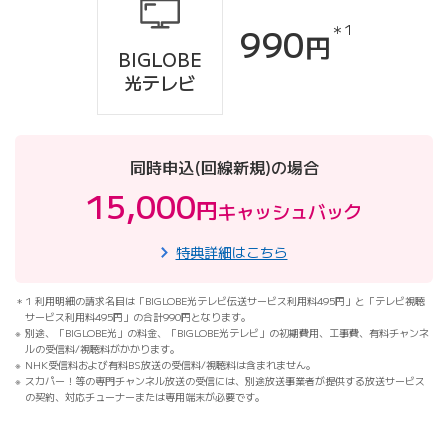
990
＊1
円
BIGLOBE
光テレビ
同時申込(回線新規)の場合
15,000
円
キャッシュバック
特典詳細はこちら
1 利用明細の請求名目は「BIGLOBE光テレビ伝送サービス利用料495円」と「テレビ視聴
サービス利用料495円」の合計990円となります。
別途、「BIGLOBE光」の料金、「BIGLOBE光テレビ」の初期費用、工事費、有料チャンネ
ルの受信料/視聴料がかかります。
NHK受信料および有料BS放送の受信料/視聴料は含まれません。
スカパー！等の専門チャンネル放送の受信には、別途放送事業者が提供する放送サービス
の契約、対応チューナーまたは専用端末が必要です。