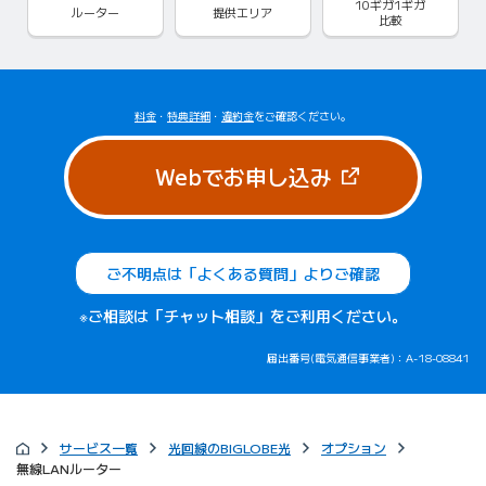
10ギガ1ギガ
ルーター
提供エリア
比較
料金
・
特典詳細
・
違約金
をご確認ください。
（新しいタブで
Webでお申し込み
ご不明点は「よくある質問」よりご確認
※ご相談は「チャット相談」をご利用ください。
届出番号(電気通信事業者)：A-18-08841
サービス一覧
光回線のBIGLOBE光
オプション
無線LANルーター