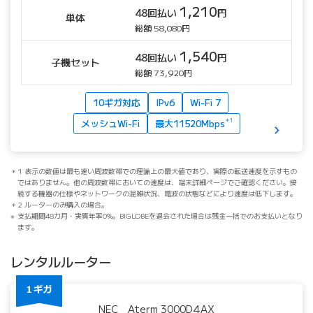
1,210
48回払い
円
単体
総額 58,080円
1,540
48回払い
円
子機セット
総額 73,920円
10ギガ対応
IPv6
Wi-Fi 7
メッシュWi-Fi
最大11520Mbps
＊1
1 表示の数値は最も速い周波数帯での理論上の最大値であり、実際の転送速度を示すもの
ではありません。他の周波数帯においての速度は、端末詳細ページでご確認ください。接
続する機器の仕様やネットワークの混雑状況、電波の状態などにより速度は低下します。
2 ルーターのみ購入の場合。
支払期間48カ月・実質年率0%。BIGLOBEを退会された場合は残金一括でのお支払いとなり
ます。
レンタルルーター
NEC Aterm 3000D4AX