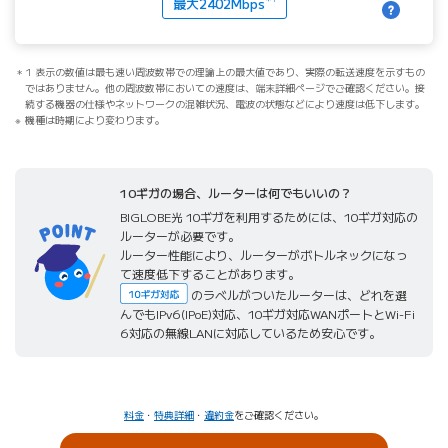
最大2402Mbps
1 表示の数値は最も速い周波数帯での理論上の最大値であり、実際の転送速度を示すもの
ではありません。他の周波数帯においての速度は、端末詳細ページでご確認ください。接
続する機器の仕様やネットワークの混雑状況、電波の状態などにより速度は低下します。
機種は時期により変わります。
10ギガの場合、ルーターは何でもいいの？
BIGLOBE光 10ギガを利用するためには、10ギガ対応の
ルーターが必要です。
ルーター性能により、ルーターがボトルネックになっ
て速度低下することがあります。
のラベルがついたルーターは、どれを選
んでもIPv6(IPoE)対応、10ギガ対応WANポートとWi-Fi
6対応の無線LANに対応しているため安心です。
料金
・
特典詳細
・
違約金
をご確認ください。