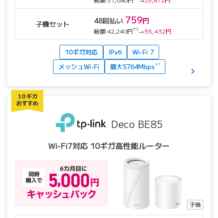
759
48回払い
円
子機セット
＊2
総額 42,240円
→
36,432円
10ギガ対応
IPv6
Wi-Fi 7
メッシュWi-Fi
最大5764Mbps
＊1
Deco BE85
Wi-Fi7対応 10ギガ高性能ルーター