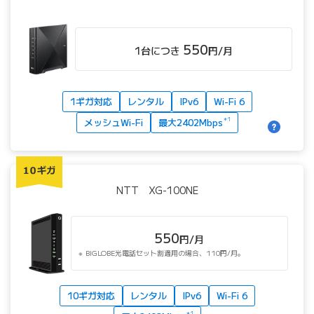
550
1台につき
円/月
1ギガ対応
レンタル
IPv6
Wi-Fi 6
メッシュWi-Fi
最大2402Mbps
＊1
NTT XG-100NE
550
円/月
BIGLOBE光電話セット割適用の場合、110円/月。
10ギガ対応
レンタル
IPv6
Wi-Fi 6
＊1