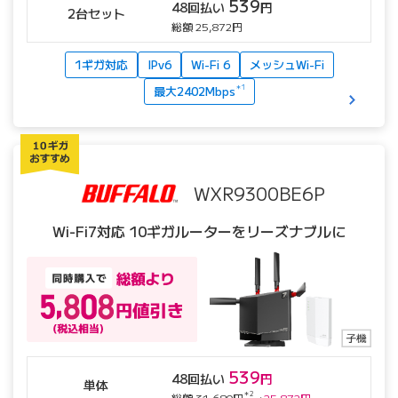
539
48回払い
円
2台セット
総額 25,872円
1ギガ対応
IPv6
Wi-Fi 6
メッシュWi-Fi
最大2402Mbps
＊1
WXR9300BE6P
Wi-Fi7対応 10ギガルーターを
リーズナブルに
539
48回払い
円
単体
＊2
総額 31,680円
→
25,872円