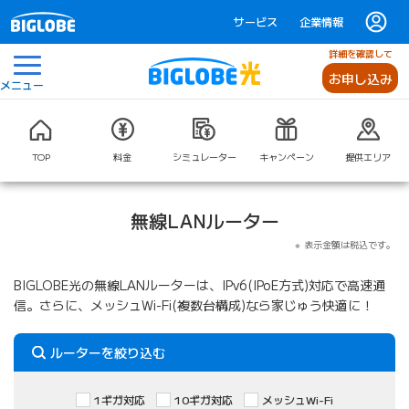
サービス
企業情報
詳細を確認して
お申し込み
メニュー
TOP
料金
シミュレーター
キャンペーン
提供エリア
無線LANルーター
表示金額は税込です。
BIGLOBE光の無線LANルーターは、IPv6(IPoE方式)対応で高速通
信。さらに、メッシュWi-Fi(複数台構成)なら家じゅう快適に！
ルーターを絞り込む
絞り込み条件
1ギガ対応
10ギガ対応
メッシュWi-Fi