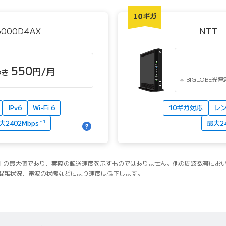
3000D4AX
NTT 
550
円/月
つき
BIGLOBE
IPv6
Wi-Fi 6
10ギガ対応
レ
大2402Mbps
＊1
最大24
論上の最大値であり、実際の転送速度を示すものではありません。他の周波数帯にお
混雑状況、電波の状態などにより速度は低下します。