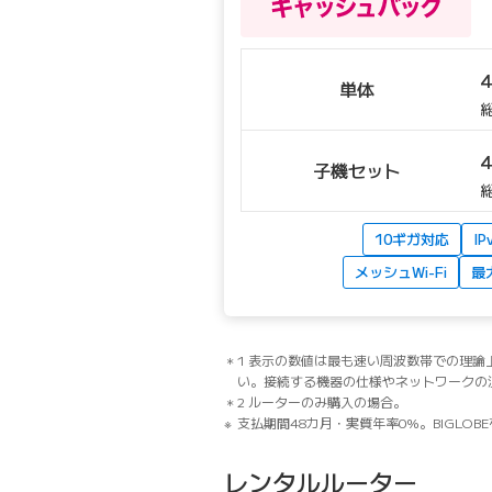
単体
総
子機セット
総
10ギガ対応
IP
メッシュWi-Fi
最大
1 表示の数値は最も速い周波数帯での理
い。接続する機器の仕様やネットワークの
2 ルーターのみ購入の場合。
支払期間48カ月・実質年率0%。BIGLO
レンタルルーター