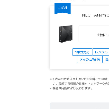
NEC Aterm 
1台に
1ギガ対応
レンタル
メッシュWi-Fi
最
1 表示の数値は最も速い周波数帯での理
い。接続する機器の仕様やネットワークの
機種は時期により変わります。