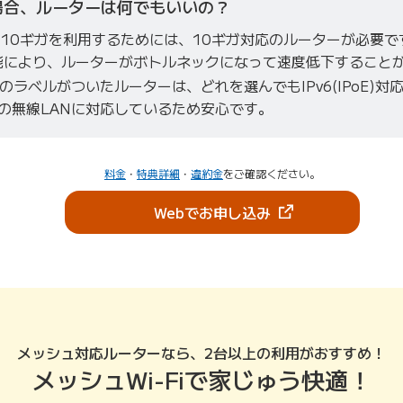
場合、ルーターは何でもいいの？
E光 10ギガを利用するためには、10ギガ対応のルーターが必要で
能により、ルーターがボトルネックになって速度低下すること
のラベルがついたルーターは、どれを選んでもIPv6(IPoE)対
6対応の無線LANに対応しているため安心です。
料金
・
特典詳細
・
違約金
をご確認ください。
（新しいタブで開き
Webでお申し込み
メッシュ対応ルーターなら、2台以上の利用がおすすめ！
メッシュWi-Fiで家じゅう快適！