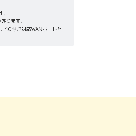
す。
があります。
応、10ギガ対応WANポートと
ます）