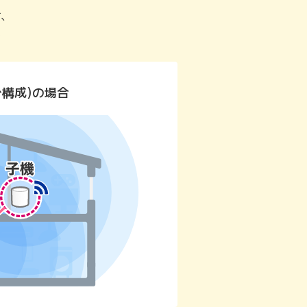
せ、
。
台構成)の場合