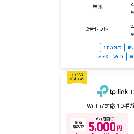
単体
総
2台セット
総
1ギガ対応
IPv
メッシュWi-Fi
最
Wi-Fi7対応 10