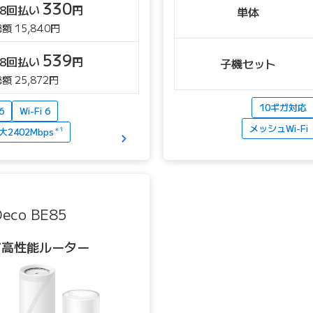
330
48回払い
円
単体
額 15,840円
539
48回払い
円
子機セット
額 25,872円
10ギガ対応
6
Wi-Fi 6
メッシュWi-Fi
大2402Mbps
＊1
Deco BE85
ギガ高性能ルーター