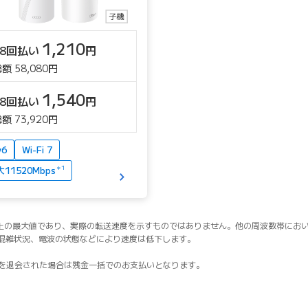
1,210
48回払い
円
額 58,080円
1,540
48回払い
円
額 73,920円
v6
Wi-Fi 7
11520Mbps
＊1
論上の最大値であり、実際の転送速度を示すものではありません。他の周波数帯にお
混雑状況、電波の状態などにより速度は低下します。
BEを退会された場合は残金一括でのお支払いとなります。