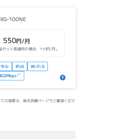
XG-100NE
550
円/月
光電話セット割適用の場合、110円/月。
ンタル
IPv6
Wi-Fi 6
02Mbps
＊1
いての速度は、端末詳細ページでご確認くださ