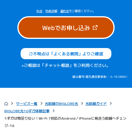
料金
・
特典詳細
・
違約金
をご確認ください。
（新しいタブで
Webでお申し込み
ご不明点は「よくある質問」よりご確認
※ご相談は「チャット相談」をご利用ください。
届出番号(電気通信事業者)：A-18-08841
サービス一覧
光回線のBIGLOBE光
光回線ガイド
BIGLOBE光10ギガ体験記事
1ギガは物足りない！Wi-Fi 7対応のAndroid／iPhoneに見合う回線へチェン
ジ-16