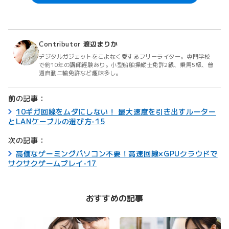
Contributor
渡辺まりか
デジタルガジェットをこよなく愛するフリーライター。専門学校
で約10年の講師経験あり。小型船舶操縦士免許2級、乗馬5級、普
通自動二輪免許など趣味多し。
前の記事：
10ギガ回線をムダにしない！ 最大速度を引き出すルーター
とLANケーブルの選び方-15
次の記事：
高価なゲーミングパソコン不要！高速回線×GPUクラウドで
サクサクゲームプレイ-17
おすすめの記事