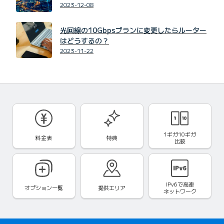
2023-12-08
光回線の10Gbpsプランに変更したらルーター
はどうするの？
2023-11-22
1ギガ10ギガ
料金表
特典
比較
IPv6で
高速
オプション一覧
提供エリア
ネットワーク