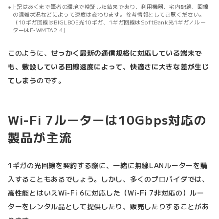
上記はあくまで筆者の環境で検証した結果であり、利用機器、宅内配線、回線
の混雑状況などによって速度は変わります。参考情報としてご覧ください。
（10ギガ回線はBIGLBOE光10ギガ、1ギガ回線はSoftBank光1ギガ／ルー
ターはE-WMTA2.4）
このように、
せっかく最新の通信規格に対応している端末で
も、敷設している回線速度によって、快適さに大きな差が生じ
てしまう
のです。
Wi-Fi 7ルーターは10Gbps対応の
製品が主流
1ギガの光回線を契約する際に、一緒に無線LANルーターを購
入することもあるでしょう。しかし、多くのプロバイダでは、
高性能とはいえWi-Fi 6に対応した（Wi-Fi 7非対応の）ルー
ターをレンタル品として提供したり、販売したりすることがあ