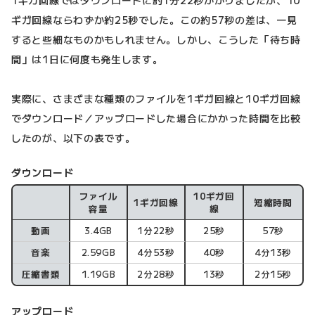
1ギガ回線ではダウンロードに約1分22秒かかりましたが、10
ギガ回線ならわずか約25秒でした。この約57秒の差は、一見
すると些細なものかもしれません。しかし、こうした「待ち時
間」は1日に何度も発生します。
実際に、さまざまな種類のファイルを1ギガ回線と10ギガ回線
でダウンロード／アップロードした場合にかかった時間を比較
したのが、以下の表です。
ダウンロード
ファイル
10ギガ回
1ギガ回線
短縮時間
ダウンロード
容量
線
動画
3.4GB
1分22秒
25秒
57秒
音楽
2.59GB
4分53秒
40秒
4分13秒
圧縮書類
1.19GB
2分28秒
13秒
2分15秒
アップロード