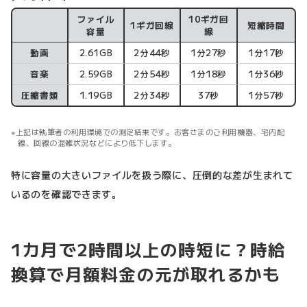
ファイル
10ギガ回
1ギガ回線
短縮時間
アップロード
容量
線
動画
2.61GB
2分44秒
1分27秒
1分17秒
音楽
2.59GB
2分54秒
1分18秒
1分36秒
圧縮書類
1.19GB
2分34秒
37秒
1分57秒
上記は執筆者の利用環境での測定結果です。お客さまのご利用機器、宅内配
線、回線の混雑状況などにより低下します。
特に容量の大きいファイルを扱う際に、圧倒的な差が生まれて
いるのを確認できます。
1カ月で2時間以上の時短に？時給
換算で月額料金の元が取れるかも