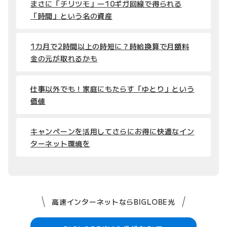
まさに「チリツモ」―10ギガ回線で得られる
「時間」という名の資産
1カ月で2時間以上の時短に？時給換算で月額料
金の元が取れるかも
仕事以外でも！家庭にもたらす「ゆとり」という
価値
キャンペーンを活用してさらにお得に快適なイン
ターネット環境を
高速インターネットならBIGLOBE光