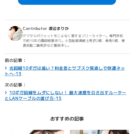
Contributor
渡辺まりか
デジタルガジェットをこよなく愛するフリーライター。専門学校
で約10年の講師経験あり。小型船舶操縦士免許2級、乗馬5級、普
通自動二輪免許など趣味多し。
前の記事：
光回線10ギガは高い？料金差とサブスク見直しで快適ネッ
トへ-13
次の記事：
10ギガ回線をムダにしない！ 最大速度を引き出すルーター
とLANケーブルの選び方-15
おすすめの記事