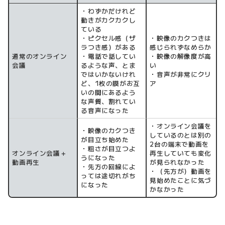
・わずかだけれど
動きがカクカクし
ている
・ピクセル感（ザ
・映像のカクつきは
ラつき感）がある
感じられずなめらか
通常のオンライン
・電話で話してい
・映像の解像度が高
会議
るような声、とま
い
ではいかないけれ
・音声が非常にクリ
ど、1枚の膜がお互
ア
いの間にあるよう
な声質、割れてい
る音声になった
・オンライン会議を
・映像のカクつき
しているのとは別の
が目立ち始めた
2台の端末で動画を
・粗さが目立つよ
オンライン会議＋
再生していても変化
うになった
動画再生
が見られなかった
・先方の回線によ
・（先方が）動画を
っては途切れがち
見始めたことに気づ
になった
かなかった