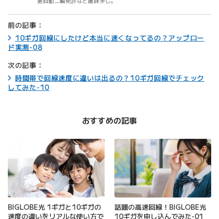
通自動二輪免許など趣味多し。
前の記事：
10ギガ回線にしたけど本当に速くなってるの？アップロー
ド実測-08
次の記事：
時間帯で回線速度に違いは出るの？10ギガ回線でチェック
してみた-10
おすすめの記事
BIGLOBE光 1ギガと10ギガの
話題の高速回線！BIGLOBE光
速度の違いをリアルな使い方で
10ギガを申し込んでみた-01