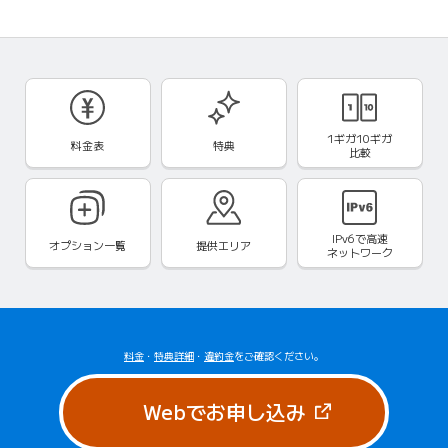
1ギガ10ギガ
料金表
特典
比較
IPv6で
高速
オプション一覧
提供エリア
ネットワーク
料金
・
特典詳細
・
違約金
をご確認ください。
（新しいタブで
Webでお申し込み