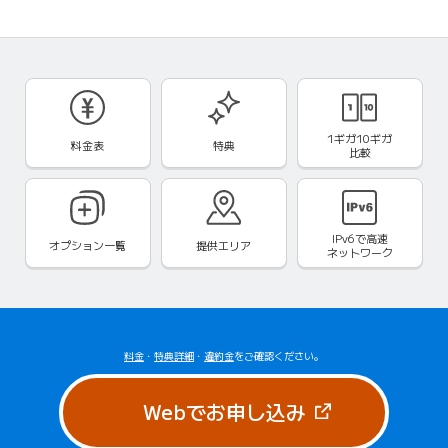
1ギガ10ギガ
料金表
特典
比較
IPv6で
高速
オプション一覧
提供エリア
ネットワーク
料金
・
特典詳細
・
違約金
をご確認ください。
（新しいタブで
Webでお申し込み