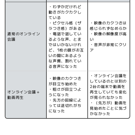
・わずかだけれど
動きがカクカクし
ている
・ピクセル感（ザ
・映像のカクつきは
ラつき感）がある
感じられずなめらか
通常のオンライン
・電話で話してい
・映像の解像度が高
会議
るような声、とま
い
ではいかないけれ
・音声が非常にクリ
ど、1枚の膜がお互
ア
いの間にあるよう
な声質、割れてい
る音声になった
・オンライン会議を
・映像のカクつき
しているのとは別の
が目立ち始めた
2台の端末で動画を
・粗さが目立つよ
オンライン会議＋
再生していても変化
うになった
動画再生
が見られなかった
・先方の回線によ
・（先方が）動画を
っては途切れがち
見始めたことに気づ
になった
かなかった