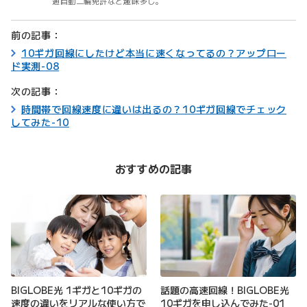
通自動二輪免許など趣味多し。
前の記事：
10ギガ回線にしたけど本当に速くなってるの？アップロー
ド実測-08
次の記事：
時間帯で回線速度に違いは出るの？10ギガ回線でチェック
してみた-10
おすすめの記事
BIGLOBE光 1ギガと10ギガの
話題の高速回線！BIGLOBE光
速度の違いをリアルな使い方で
10ギガを申し込んでみた-01