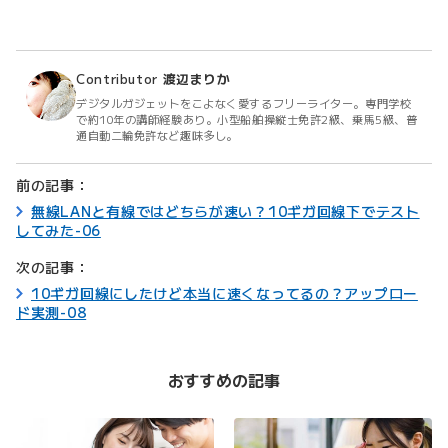
Contributor
渡辺まりか
デジタルガジェットをこよなく愛するフリーライター。専門学校
で約10年の講師経験あり。小型船舶操縦士免許2級、乗馬5級、普
通自動二輪免許など趣味多し。
前の記事：
無線LANと有線ではどちらが速い？10ギガ回線下でテスト
してみた-06
次の記事：
10ギガ回線にしたけど本当に速くなってるの？アップロー
ド実測-08
おすすめの記事