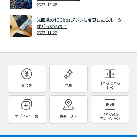
2023-12-08
光回線の10Gbpsプランに変更したらルーター
はどうするの？
2023-11-22
1ギガ10ギガ
料金表
特典
比較
IPv6で
高速
オプション一覧
提供エリア
ネットワーク