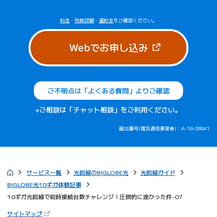
料金
・
特典詳細
・
違約金
をご確認ください。
（新しいタブで
Webでお申し込み
ご不明点は「よくある質問」よりご確認
※ご相談は「チャット相談」をご利用ください。
届出番号(電気通信事業者)：A-18-08841
サービス一覧
光回線のBIGLOBE光
光回線ガイド
BIGLOBE光10ギガ体験記事
10ギガ光回線で同時接続台数チャレンジ！圧倒的に速かった件-07
（新しいタブで開きます）
サイトマップ