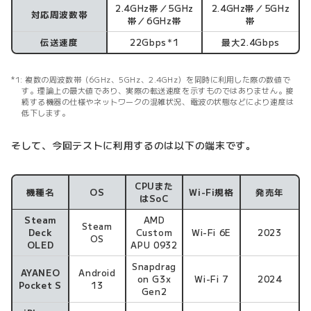
2.4GHz帯／5GHz
2.4GHz帯／5GHz
対応周波数帯
帯／6GHz帯
帯
伝送速度
22Gbps
1
最大2.4Gbps
＊
複数の周波数帯（6GHz、5GHz、2.4GHz）を同時に利用した際の数値で
す。理論上の最大値であり、実際の転送速度を示すものではありません。接
続する機器の仕様やネットワークの混雑状況、電波の状態などにより速度は
低下します。
そして、今回テストに利用するのは以下の端末です。
CPUまた
機種名
OS
Wi-Fi規格
発売年
はSoC
Steam
AMD
Steam
Deck
Custom
Wi-Fi 6E
2023
OS
OLED
APU 0932
Snapdrag
AYANEO
Android
on G3x
Wi-Fi 7
2024
Pocket S
13
Gen2