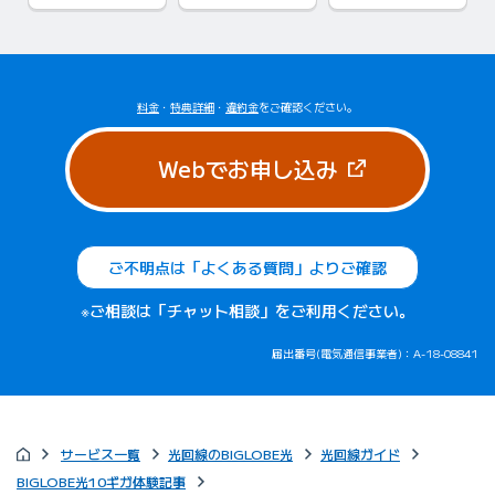
料金
・
特典詳細
・
違約金
をご確認ください。
（新しいタブで
Webでお申し込み
ご不明点は「よくある質問」よりご確認
※ご相談は「チャット相談」をご利用ください。
届出番号(電気通信事業者)：A-18-08841
サービス一覧
光回線のBIGLOBE光
光回線ガイド
BIGLOBE光10ギガ体験記事