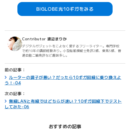
BIGLOBE光10ギガをみる
Contributor
渡辺まりか
デジタルガジェットをこよなく愛するフリーライター。専門学校
で約10年の講師経験あり。小型船舶操縦士免許2級、乗馬5級、普
通自動二輪免許など趣味多し。
前の記事：
ルーターの調子が悪い？だったら10ギガ回線に乗り換えよ
う！-04
次の記事：
無線LANと有線ではどちらが速い？10ギガ回線下でテスト
してみた-06
おすすめの記事