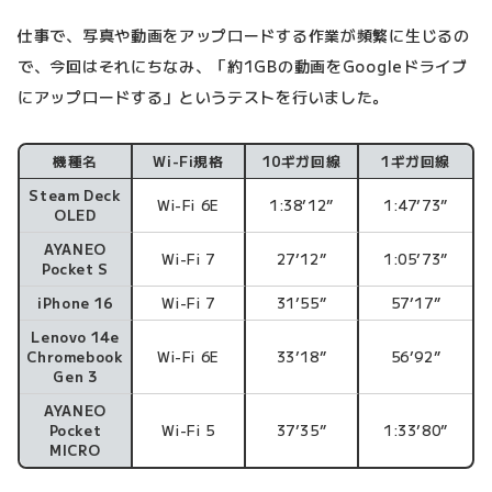
仕事で、写真や動画をアップロードする作業が頻繁に生じるの
で、今回はそれにちなみ、「約1GBの動画をGoogleドライブ
にアップロードする」というテストを行いました。
機種名
Wi-Fi規格
10ギガ回線
1ギガ回線
Steam Deck
Wi-Fi 6E
1:38’12”
1:47’73”
OLED
AYANEO
Wi-Fi 7
27’12”
1:05’73”
Pocket S
iPhone 16
Wi-Fi 7
31’55”
57’17”
Lenovo 14e
Chromebook
Wi-Fi 6E
33’18”
56’92”
Gen 3
AYANEO
Pocket
Wi-Fi 5
37’35”
1:33’80”
MICRO