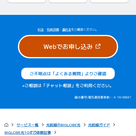
料金
・
特典詳細
・
違約金
をご確認ください。
（新しいタブで
Webでお申し込み
ご不明点は「よくある質問」よりご確認
※ご相談は「チャット相談」をご利用ください。
届出番号(電気通信事業者)：A-18-08841
サービス一覧
光回線のBIGLOBE光
光回線ガイド
BIGLOBE光10ギガ体験記事