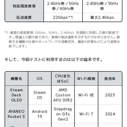
2.4GHz帯／5GHz
2.4GHz帯／5GHz
対応周波数帯
帯／6GHz帯
帯
伝送速度
22Gbps
1
最大2.4Gbps
＊
複数の周波数帯（6GHz、5GHz、2.4GHz）を同時に利用した際の数値で
す。理論上の最大値であり、実際の転送速度を示すものではありません。接
続する機器の仕様やネットワークの混雑状況、電波の状態などにより速度は
低下します。
そして、今回テストに利用するのは以下の端末です。
CPUまた
機種名
OS
Wi-Fi規格
発売年
はSoC
Steam
AMD
Steam
Deck
Custom
Wi-Fi 6E
2023
OS
OLED
APU 0932
Snapdrag
AYANEO
Android
on G3x
Wi-Fi 7
2024
Pocket S
13
Gen2