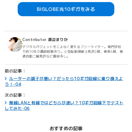
BIGLOBE光10ギガをみる
Contributor
渡辺まりか
デジタルガジェットをこよなく愛するフリーライター。専門学校
で約10年の講師経験あり。小型船舶操縦士免許2級、乗馬5級、普
通自動二輪免許など趣味多し。
前の記事：
ルーターの調子が悪い？だったら10ギガ回線に乗り換えよ
う！-04
次の記事：
無線LANと有線ではどちらが速い？10ギガ回線下でテスト
してみた-06
おすすめの記事