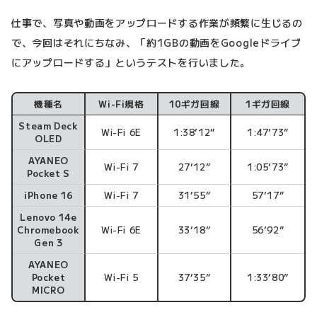
仕事で、写真や動画をアップロードする作業が頻繁に生じるの
で、今回はそれにちなみ、「約1GBの動画をGoogleドライブ
にアップロードする」というテストを行いました。
機種名
Wi-Fi規格
10ギガ回線
1ギガ回線
Steam Deck
Wi-Fi 6E
1:38’12”
1:47’73”
OLED
AYANEO
Wi-Fi 7
27’12”
1:05’73”
Pocket S
iPhone 16
Wi-Fi 7
31’55”
57’17”
Lenovo 14e
Chromebook
Wi-Fi 6E
33’18”
56’92”
Gen 3
AYANEO
Pocket
Wi-Fi 5
37’35”
1:33’80”
MICRO