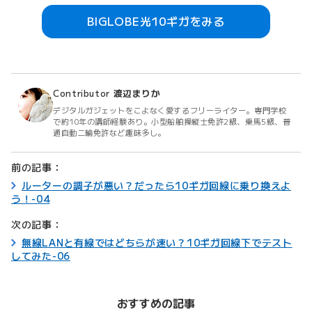
BIGLOBE光10ギガをみる
Contributor
渡辺まりか
デジタルガジェットをこよなく愛するフリーライター。専門学校
で約10年の講師経験あり。小型船舶操縦士免許2級、乗馬5級、普
通自動二輪免許など趣味多し。
前の記事：
ルーターの調子が悪い？だったら10ギガ回線に乗り換えよ
う！-04
次の記事：
無線LANと有線ではどちらが速い？10ギガ回線下でテスト
してみた-06
おすすめの記事