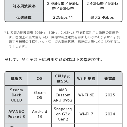
2.4GHz帯／5GHz
2.4GHz帯／5GHz
対応周波数帯
帯／6GHz帯
帯
伝送速度
22Gbps
1
最大2.4Gbps
＊
複数の周波数帯（6GHz、5GHz、2.4GHz）を同時に利用した際の数値で
す。理論上の最大値であり、実際の転送速度を示すものではありません。接
続する機器の仕様やネットワークの混雑状況、電波の状態などにより速度は
低下します。
そして、今回テストに利用するのは以下の端末です。
CPUまた
機種名
OS
Wi-Fi規格
発売年
はSoC
Steam
AMD
Steam
Deck
Custom
Wi-Fi 6E
2023
OS
OLED
APU 0932
Snapdrag
AYANEO
Android
on G3x
Wi-Fi 7
2024
Pocket S
13
Gen2