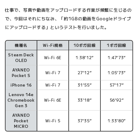
仕事で、写真や動画をアップロードする作業が頻繁に生じるの
で、今回はそれにちなみ、「約1GBの動画をGoogleドライブ
にアップロードする」というテストを行いました。
機種名
Wi-Fi規格
10ギガ回線
1ギガ回線
Steam Deck
Wi-Fi 6E
1:38’12”
1:47’73”
OLED
AYANEO
Wi-Fi 7
27’12”
1:05’73”
Pocket S
iPhone 16
Wi-Fi 7
31’55”
57’17”
Lenovo 14e
Chromebook
Wi-Fi 6E
33’18”
56’92”
Gen 3
AYANEO
Pocket
Wi-Fi 5
37’35”
1:33’80”
MICRO