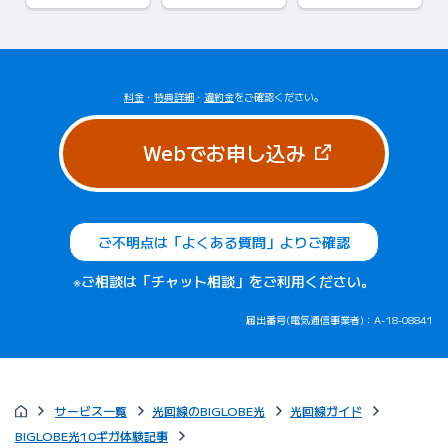
料金
・
特典詳細
・
違約金
をご確認ください。
（新しいタブで
Webでお申し込み
ご不明点は「よくある質問」よりご確認
※ご相談は「チャット相談」をご利用ください。
届出番号(電気通信事業者)：A-18-08841
サービス一覧
光回線のBIGLOBE光
光回線ガイド
BIGLOBE光10ギガ体験記事