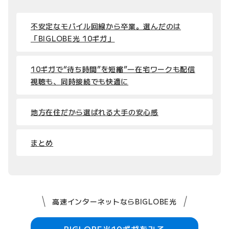
不安定なモバイル回線から卒業。選んだのは
「BIGLOBE光 10ギガ」
10ギガで“待ち時間”を短縮”―在宅ワークも配信
視聴も、同時接続でも快適に
地方在住だから選ばれる大手の安心感
まとめ
高速インターネットならBIGLOBE光