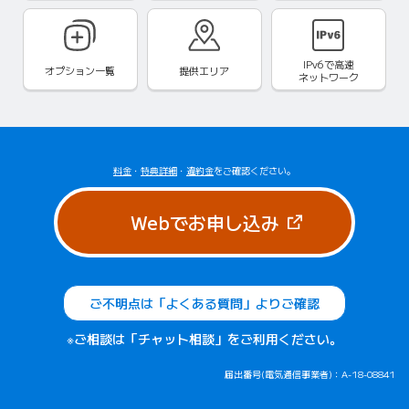
IPv6で
高速
オプション一覧
提供エリア
ネットワーク
料金
・
特典詳細
・
違約金
をご確認ください。
（新しいタブで
Webでお申し込み
ご不明点は「よくある質問」よりご確認
※ご相談は「チャット相談」をご利用ください。
届出番号(電気通信事業者)：A-18-08841