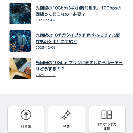
光回線の10Gbps(ギガ)時代到来。10Gbpsの
回線ってどうなの？必要？
2023-11-02
光回線の10ギガタイプを利用するには？必要
なものをまとめて紹介
2023-12-08
光回線の10Gbpsプランに変更したらルーター
はどうするの？
2023-11-22
1ギガ10ギガ
料金表
特典
比較