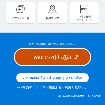
IPv6で
高速
オプション一覧
提供エリア
ネットワーク
料金
・
特典詳細
・
違約金
をご確認ください。
（新しいタブで
Webでお申し込み
ご不明点は「よくある質問」よりご確認
※ご相談は「チャット相談」をご利用ください。
届出番号(電気通信事業者)：A-18-08841