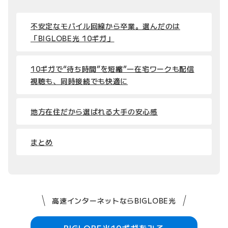
不安定なモバイル回線から卒業。選んだのは
「BIGLOBE光 10ギガ」
10ギガで“待ち時間”を短縮”―在宅ワークも配信
視聴も、同時接続でも快適に
地方在住だから選ばれる大手の安心感
まとめ
高速インターネットならBIGLOBE光