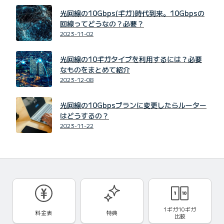
光回線の10Gbps(ギガ)時代到来。10Gbpsの
回線ってどうなの？必要？
2023-11-02
光回線の10ギガタイプを利用するには？必要
なものをまとめて紹介
2023-12-08
光回線の10Gbpsプランに変更したらルーター
はどうするの？
2023-11-22
1ギガ10ギガ
料金表
特典
比較