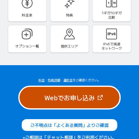
1ギガ10ギガ
料金表
特典
比較
IPv6で
高速
オプション一覧
提供エリア
ネットワーク
料金
・
特典詳細
・
違約金
をご確認ください。
（新しいタブで
Webでお申し込み
ご不明点は「よくある質問」よりご確認
※ご相談は「チャット相談」をご利用ください。