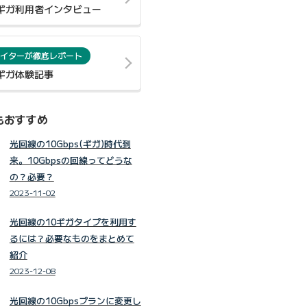
0ギガ利用者インタビュー
イターが徹底レポート
0ギガ体験記事
もおすすめ
光回線の10Gbps(ギガ)時代到
来。10Gbpsの回線ってどうな
の？必要？
2023-11-02
光回線の10ギガタイプを利用す
るには？必要なものをまとめて
紹介
2023-12-08
光回線の10Gbpsプランに変更し