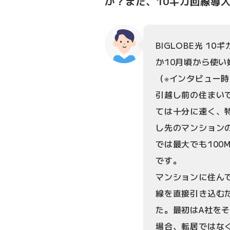
か？また、10ギガ回線導
BIGLOBE光 1
か10月頃から使
（※インタビュー
引越し前の住まい
ては十分に速く、
し先のマンション
では最大でも100
です。
マンションに住ん
線を直接引き込む
た。最初はA社を
場合、転居ではな