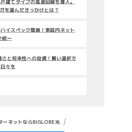
ら戸建てタイプの高速回線を導入。
0ギガを選んだきっかけとは？
るハイスペック環境！家庭内ネット
で統一
適さと将来性への投資！賢い選択で
な日々を
ーネットならBIGLOBE光