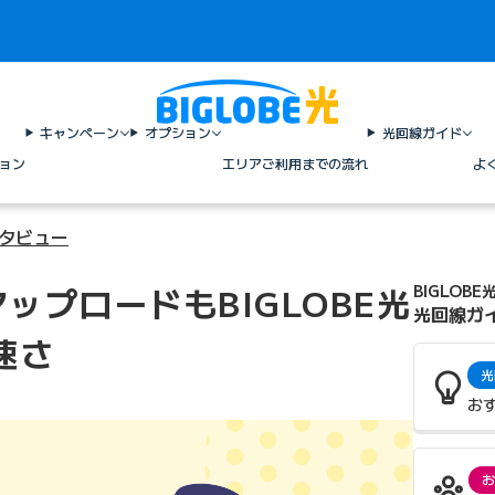
キャンペーン
オプション
光回線ガイド
ョン
エリア
ご利用までの流れ
よ
ンタビュー
ップロードもBIGLOBE光
BIGLOBE
光回線ガ
速さ
光
お
お