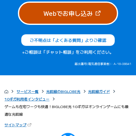
（新しいタブで
Webでお申し込み
ご不明点は「よくある質問」よりご確認
※ご相談は「チャット相談」をご利用ください。
届出番号(電気通信事業者)：A-18-08841
サービス一覧
光回線のBIGLOBE光
光回線ガイド
10ギガ利用者インタビュー
ゲームも在宅ワークも快適！BIGLOBE光 10ギガはオンラインゲームにも最
適な光回線
（新しいタブで開きます）
サイトマップ
びっぷるのページ