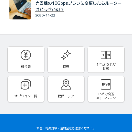
光回線の10Gbpsプランに変更したらルーター
はどうするの？
2023-11-22
1ギガ10ギガ
料金表
特典
比較
IPv6で
高速
オプション一覧
提供エリア
ネットワーク
料金
・
特典詳細
・
違約金
をご確認ください。