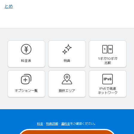
とめ
1ギガ10ギガ
料金表
特典
比較
IPv6で
高速
オプション一覧
提供エリア
ネットワーク
料金
・
特典詳細
・
違約金
をご確認ください。