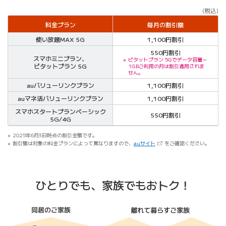
(税込)
料金プラン
毎月の割引額
使い放題MAX 5G
1,100円割引
550円割引
スマホミニプラン、
ピタットプラン 5Gでデータ容量～
ピタットプラン 5G
1GBご利用の月は割引適用されま
せん。
auバリューリンクプラン
1,100円割引
auマネ活バリューリンクプラン
1,100円割引
スマホスタートプランベーシック
550円割引
5G/4G
2025年6月3日時点の割引金額です。
（新しいタブで開きます）
割引額は対象の料金プランによって異なりますので、
auサイト
をご確認ください。
ひとりでも、家族でもおトク！