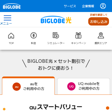
サービス
企業情報
詳細を確認して
お申し込み
メニュー
TOP
料金
シミュレーター
キャンペーン
提供エリア
BIGLOBE光 × セット割引で
おトクに使おう！
UQ mobileを
auを
ご利用中の方
ご利用中の方
auスマートバリュー