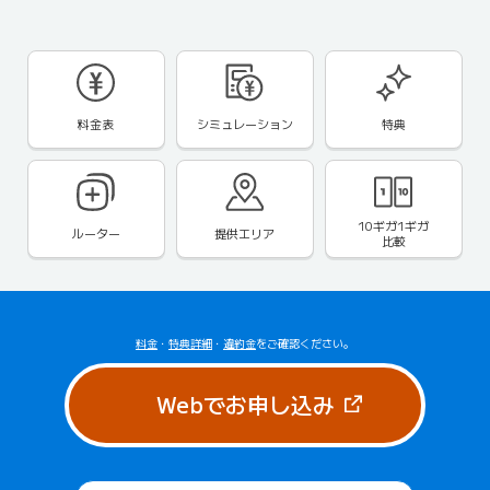
料金表
シミュレーション
特典
10ギガ1ギガ
ルーター
提供エリア
比較
料金
・
特典詳細
・
違約金
をご確認ください。
（新しいタブで
Webでお申し込み