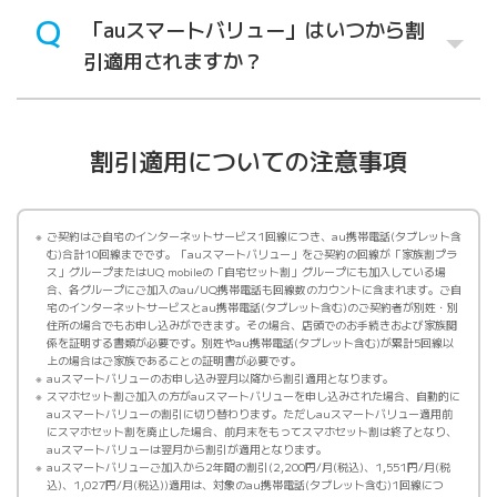
「auスマートバリュー」はいつから割
引適用されますか？
割引適用についての注意事項
ご契約はご自宅のインターネットサービス1回線につき、au携帯電話(タブレット含
む)合計10回線までです。「auスマートバリュー」をご契約の回線が「家族割プラ
ス」グループまたはUQ mobileの「自宅セット割」グループにも加入している場
合、各グループにご加入のau/UQ携帯電話も回線数のカウントに含まれます。ご自
宅のインターネットサービスとau携帯電話(タブレット含む)のご契約者が別姓・別
住所の場合でもお申し込みができます。その場合、店頭でのお手続きおよび家族関
係を証明する書類が必要です。別姓やau携帯電話(タブレット含む)が累計5回線以
上の場合はご家族であることの証明書が必要です。
auスマートバリューのお申し込み翌月以降から割引適用となります。
スマホセット割ご加入の方がauスマートバリューを申し込みされた場合、自動的に
auスマートバリューの割引に切り替わります。ただしauスマートバリュー適用前
にスマホセット割を廃止した場合、前月末をもってスマホセット割は終了となり、
auスマートバリューは翌月から割引が適用となります。
auスマートバリューご加入から2年間の割引(2,200円/月(税込)、1,551円/月(税
込)、1,027円/月(税込))適用は、対象のau携帯電話(タブレット含む)1回線につ