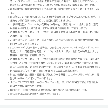
き、auスマートバリューの割引を初めて適用した月を1ヶ月目としてカウントし、
最大24ヶ月の割引をもって終了します。3年目以降は割引額が変更となります。
割引対象合計額が割引金額を下回る場合は、割引対象合計額を上限として割引しま
す。
割引額は、月末時点で加入しているau携帯電話の料金プランにより判定します。月
末時点で条件を満たさない月は、割引は適用されません。
au携帯電話(タブレット含む)を解約 (一時休止、譲渡) をされた場合、割引の適用
は解約 (一時休止) 月の当月、または譲渡月の前月をもって終了します。
ご自宅のインターネットサービスを「利用中」または「手続き中」の場合も、割引
の適用となります。
ご自宅のインターネットサービスを解約などをされた場合、割引の適用は解約月の
前月をもって終了します。
auスマートバリューお申し込み後、ご自宅のインターネットサービス (「ネット＋
電話」)が6ヶ月経過後も開通されていない場合は、順次、割引を一時停止します。
開通後、再び割引を再開します。
ご自宅のインターネットサービスを提供会社側都合で取消された場合は、取消月の
翌月から3ヶ月目まで割引を適用します。ただし、開通前にお客さま都合により取
消された場合は、受付の前月利用分をもって割引を終了し、それまでの割引額をau
携帯電話(タブレット含む)側のご利用料金に合算し請求します。
別途、機種代金、通話・通信料、契約にかかる費用、ユニバーサルサービス料、電
話リレーサービス料などがかかります。
「ケーブルプラス電話 auケータイセット割」等、KDDIが実施する他の施策とは
併用できない場合があります。
BIGLOBE・KDDIが実施する他の施策とは併用できない場合があります。
法人向けBIGLOBE光は割引対象外となります。