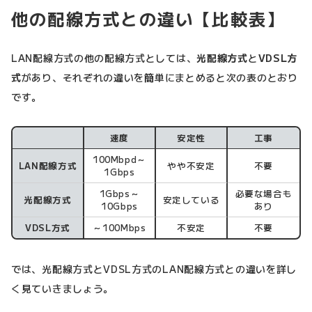
他の配線方式との違い【比較表】
LAN配線方式の他の配線方式としては、
光配線方式
と
VDSL方
式
があり、それぞれの違いを簡単にまとめると次の表のとおり
です。
速度
安定性
工事
100Mbpd～
LAN配線方式
やや不安定
不要
1Gbps
1Gbps～
必要な場合も
光配線方式
安定している
10Gbps
あり
VDSL方式
～100Mbps
不安定
不要
では、光配線方式とVDSL方式のLAN配線方式との違いを詳し
く見ていきましょう。