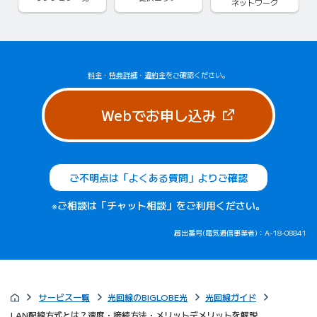
ネットワーク
料金
・
特典詳細
・
違約金
をご確認ください。
（新しいタブで
Webでお申し込み
ご不明点は「よくある質問」よりご確認
※ご相談は「チャット相談」をご利用ください。
届出番号(電気通信事業者)：A-18-08841
サービス一覧
光回線のBIGLOBE光
光回線ガイド
LAN配線方式とは？速度・接続方法・メリットデメリットを解説