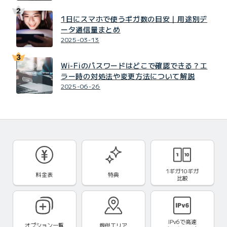
1日にスマホで使うギガ数の目安｜用途別デ
ータ通信量まとめ
2025-03-13
Wi-Fiのパスワードはどこで確認できる？エ
ラー時の対処法や変更方法について解説
2025-06-26
1ギガ10ギガ
料金表
特典
比較
IPv6で
高速
オプション一覧
提供エリア