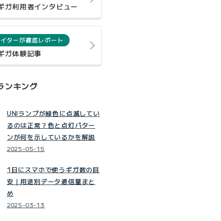
0ギガ利用者インタビュー
ライターが徹底レポート
0ギガ体験記事
ランキング
UNIランプが緑色に点滅してい
るのは正常？色と点灯パター
ンが何を示しているかを解説
2025-05-15
1日にスマホで使うギガ数の目
安｜用途別データ通信量まと
め
2025-03-13