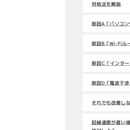
対処法を解説
原因A「パソコ
原因B「Wi-Fi
原因C「インタ
原因D「電波干渉
それでも改善し
回線速度が遅い