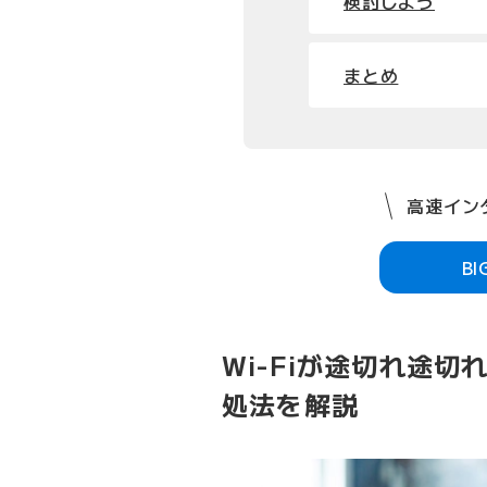
検討しよう
まとめ
高速インタ
B
Wi-Fiが途切れ途
処法を解説