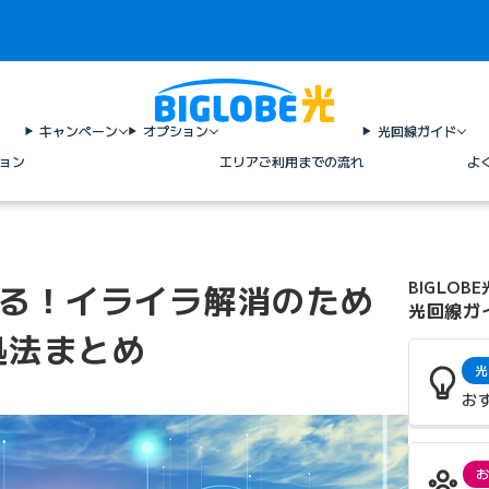
キャンペーン
オプション
光回線ガイド
ョン
エリア
ご利用までの流れ
よ
切れる！イライラ解消のため
BIGLOBE
光回線ガ
処法まとめ
光
お