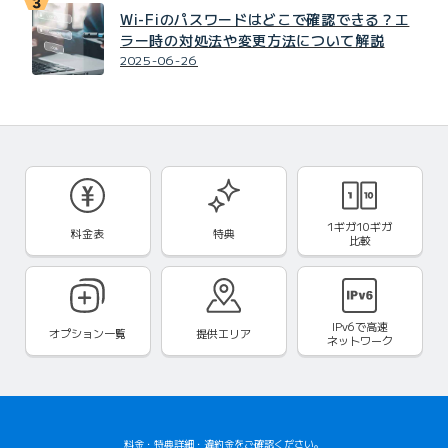
Wi-Fiのパスワードはどこで確認できる？エ
ラー時の対処法や変更方法について解説
2025-06-26
1ギガ10ギガ
料金表
特典
比較
IPv6で
高速
オプション一覧
提供エリア
ネットワーク
料金
・
特典詳細
・
違約金
をご確認ください。