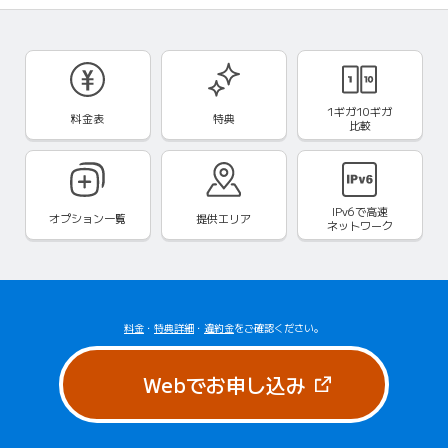
1ギガ10ギガ
料金表
特典
比較
IPv6で
高速
オプション一覧
提供エリア
ネットワーク
料金
・
特典詳細
・
違約金
をご確認ください。
（新しいタブで
Webでお申し込み