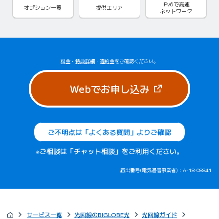
IPv6で
高速
オプション一覧
提供エリア
ネットワーク
料金
・
特典詳細
・
違約金
をご確認ください。
（新しいタブで
Webでお申し込み
ご不明点は「よくある質問」よりご確認
※ご相談は「チャット相談」をご利用ください。
届出番号(電気通信事業者)：A-18-08841
サービス一覧
光回線のBIGLOBE光
光回線ガイド