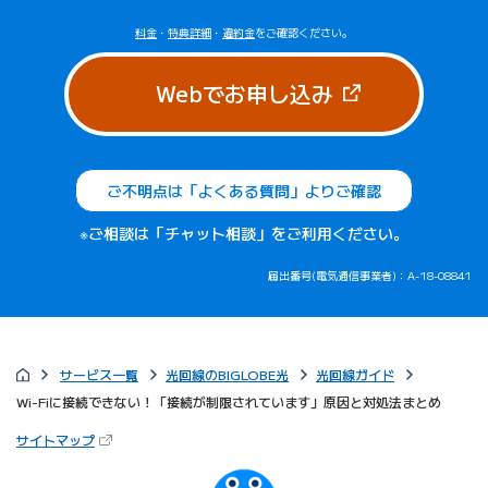
料金
・
特典詳細
・
違約金
をご確認ください。
（新しいタブで
Webでお申し込み
ご不明点は「よくある質問」よりご確認
※ご相談は「チャット相談」をご利用ください。
届出番号(電気通信事業者)：A-18-08841
サービス一覧
光回線のBIGLOBE光
光回線ガイド
Wi-Fiに接続できない！「接続が制限されています」原因と対処法まとめ
（新しいタブで開きます）
サイトマップ
びっぷるのページ