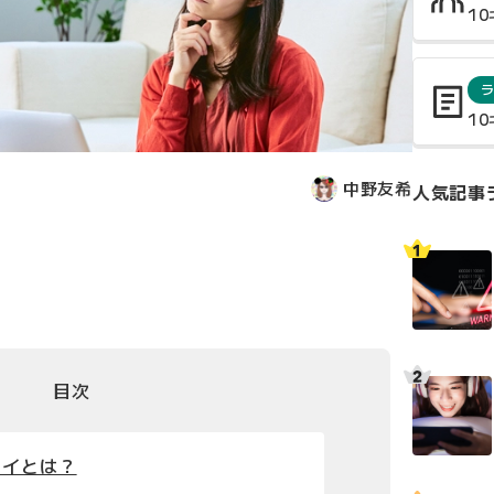
1
1
中野友希
人気記事
目次
ェイとは？