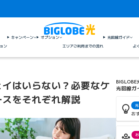
キャンペーン
オプション
光回線ガイド
ョン
エリア
ご利用までの流れ
よ
ェイはいらない？必要なケ
BIGLOBE
光回線ガ
ースをそれぞれ解説
光
お