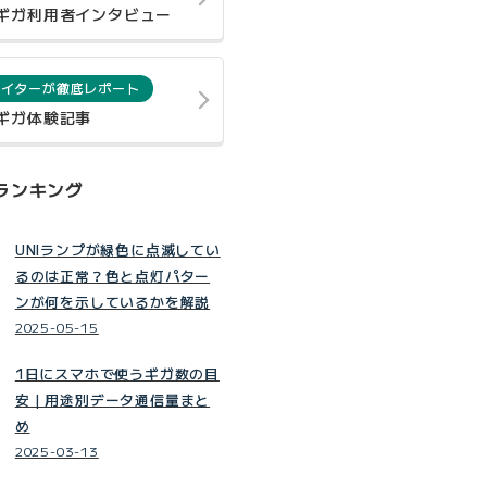
0ギガ利用者インタビュー
ライターが徹底レポート
0ギガ体験記事
ランキング
UNIランプが緑色に点滅してい
るのは正常？色と点灯パター
ンが何を示しているかを解説
2025-05-15
1日にスマホで使うギガ数の目
安｜用途別データ通信量まと
め
2025-03-13