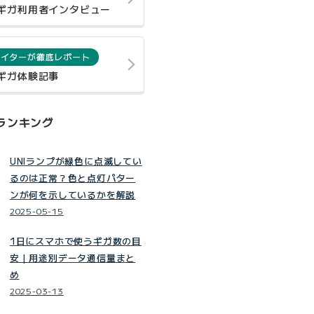
0ギガ利用者インタビュー
ライターが徹底レポート
0ギガ体験記事
ランキング
UNIランプが緑色に点滅してい
るのは正常？色と点灯パター
ンが何を示しているかを解説
2025-05-15
1日にスマホで使うギガ数の目
安｜用途別データ通信量まと
め
2025-03-13