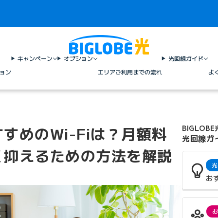
キャンペーン
オプション
光回線ガイド
ョン
エリア
ご利用までの流れ
よ
すめのWi-Fiは？月額料
BIGLOBE
光回線ガ
く抑えるための方法を解説
光
お