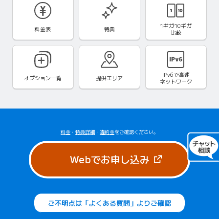
1ギガ10ギガ
料金表
特典
比較
IPv6で
高速
オプション一覧
提供エリア
ネットワーク
料金
・
特典詳細
・
違約金
をご確認ください。
（新しいタブで
Webでお申し込み
ご不明点は「よくある質問」よりご確認